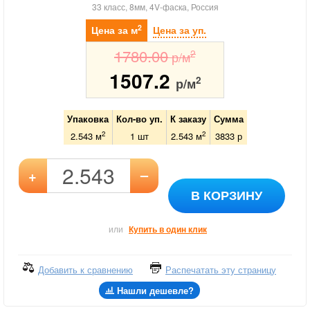
33 класс, 8мм, 4V-фаска, Россия
2
Цена за м
Цена за уп.
1780.00
2
р/м
1507.2
2
р/м
Упаковка
Кол-во уп.
К заказу
Сумма
2
2
2.543 м
1
шт
2.543
м
3833
р
–
+
В КОРЗИНУ
или
Купить в один клик
Добавить к сравнению
Распечатать эту страницу
Нашли дешевле?