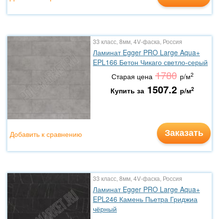
33 класс, 8мм, 4V-фаска, Россия
Ламинат Egger PRO Large Aqua+
EPL166 Бетон Чикаго светло-серый
1780
2
Старая цена
р/м
1507.2
2
Купить за
р/м
Заказать
Добавить к сравнению
33 класс, 8мм, 4V-фаска, Россия
Ламинат Egger PRO Large Aqua+
EPL246 Камень Пьетра Гриджиа
чёрный