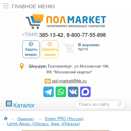
ГЛАВНОЕ МЕНЮ
+7(343)
385-13-42
8-800-77-55-898
В корзине:
пусто
Задать
Заказать
вопрос
звонок
Шоу-рум:
Екатеринбург, ул.Московская 198,
ЖК "Московский квартал"
pol-market@bk.ru
Каталог
→
Ламинат
→
Egger PRO (Россия)
→
Large Aqua+ (33класс, 8мм, 4Vфаска)