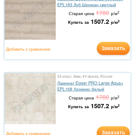
EPL183 Дуб Шерман светлый
1780
2
Старая цена
р/м
1507.2
2
Купить за
р/м
Заказать
Добавить к сравнению
33 класс, 8мм, 4V-фаска, Россия
Ламинат Egger PRO Large Aqua+
EPL168 Хромикс белый
1780
2
Старая цена
р/м
1507.2
2
Купить за
р/м
Заказать
Добавить к сравнению