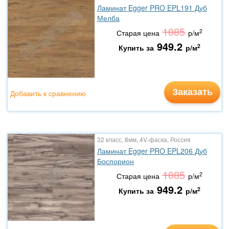
Ламинат Egger PRO EPL191 Дуб
Мелба
1085
2
Старая цена
р/м
949.2
2
Купить за
р/м
Заказать
Добавить к сравнению
32 класс, 8мм, 4V-фаска, Россия
Ламинат Egger PRO EPL206 Дуб
Боспорион
1085
2
Старая цена
р/м
949.2
2
Купить за
р/м