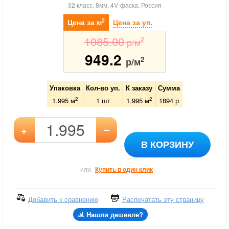
32 класс, 8мм, 4V-фаска, Россия
2
Цена за м
Цена за уп.
1085.00
2
р/м
949.2
2
р/м
Упаковка
Кол-во уп.
К заказу
Сумма
2
2
1.995 м
1
шт
1.995
м
1894
р
–
+
В КОРЗИНУ
или
Купить в один клик
Добавить к сравнению
Распечатать эту страницу
Нашли дешевле?