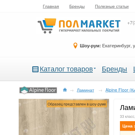
Главная
Бренды
Полезные статьи
+7(
Шоу-рум:
Екатеринбург, 
Каталог товаров
Бренды
→
Ламинат
→
Alpine Floor (К
Образец представлен в шоу-руме
Лами
33 класс
Цена 