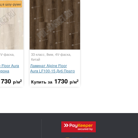
ц в шоу-руме
4V-фаска,
33 класс, 8мм, 4V-фаска,
Китай
 Floor Aura
Ламинат Alpine Floor
ерона
Aura LF100-15 Дуб Прато
1730
1730
2
2
р/м
Купить за
р/м