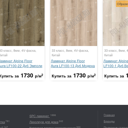
Образе
33 класс, 8мм, 4V-фаска,
33 класс, 8мм, 4V-фаска,
33 класс, 8мм, 
Китай
Китай
Китай
аминат Alpine Floor
Ламинат Alpine Floor
Ламинат Alpine
Aura LF100-22 Дуб Эмполи
Aura LF100-13 Дуб Модена
LF100-1 Дуб В
1730
1730
2
2
Купить за
р/м
Купить за
р/м
Купить за
Главная
1886
SPC ламинат
Бренды
781
242
итка
Линолеум для дома
147
300
ий
Ковровая плитка коммерческая
Полезные статьи