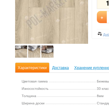
+
Доб
Характеристики
Доставка
Хранение купленно
Цветовая гамма
Бежев
Износостойкость
33 клас
Толщина
8мм
Ширина доски
Станда