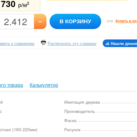
1730
2
р/м
–
В КОРЗИНУ
или
Купить в од
авить к сравнению
Распечатать эту страницу
Нашли деше
го товара
Калькулятор
ый
Имитация дерева
с
Производитель
Фаска
ртная (160-220мм)
Рисунок