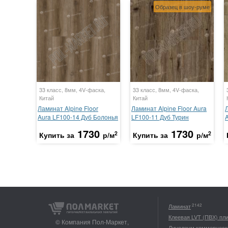
Образец в шоу-руме
33 класс, 8мм, 4V-фаска,
33 класс, 8мм, 4V-фаска,
Китай
Китай
Ламинат Alpine Floor
Ламинат Alpine Floor Aura
Л
Aura LF100-14 Дуб Болонья
LF100-11 Дуб Турин
1730
1730
2
2
Купить за
р/м
Купить за
р/м
2142
Ламинат
Клеевая LVT (ПВХ) пл
© Компания Пол-Маркет,
Линолеум коммерческ