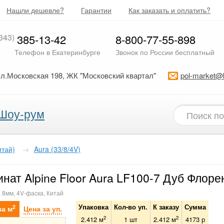
Нашли дешевле?
Гарантии
Как заказать и оплатить?
343)
385-13-42
8-800-77-55-898
Телефон в Екатеринбурге
Звонок по России бесплатный
ул.Московская 198, ЖК "Московский квартал"
pol-market@
Шоу-рум
итай)
→
Aura (33/8/4V)
нат Alpine Floor Aura LF100-7 Дуб Флоре
, 8мм, 4V-фаска, Китай
Упаковка
Кол-во уп.
К заказу
Сумма
2
за м
Цена за уп.
2
2
2.412 м
1
шт
2.412
м
4173
р