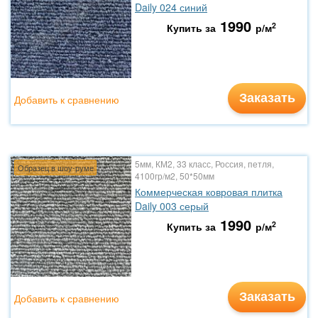
Daily 024 синий
1990
2
Купить за
р/м
Заказать
Добавить к сравнению
5мм, КМ2, 33 класс, Россия, петля,
Образец в шоу-руме
4100гр/м2, 50*50мм
Коммерческая ковровая плитка
Daily 003 серый
1990
2
Купить за
р/м
Заказать
Добавить к сравнению