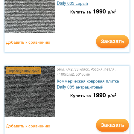
Daily 003 серый
1990
2
Купить за
р/м
Заказать
Добавить к сравнению
5мм, КМ2, 33 класс, Россия, петля,
Образец в шоу-руме
4100гр/м2, 50*50мм
Коммерческая ковровая плитка
Daily 085 антрацитовый
1990
2
Купить за
р/м
Заказать
Добавить к сравнению