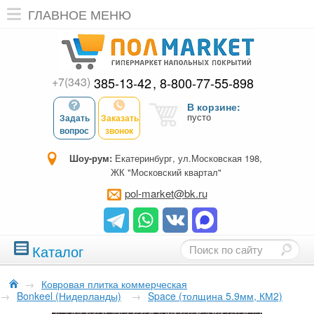
ГЛАВНОЕ МЕНЮ
+7(343)
385-13-42
8-800-77-55-898
В корзине:
пусто
Задать
Заказать
вопрос
звонок
Шоу-рум:
Екатеринбург, ул.Московская 198,
ЖК "Московский квартал"
pol-market@bk.ru
Каталог
→
Ковровая плитка коммерческая
→
Bonkeel (Нидерланды)
→
Space (толщина 5.9мм, КМ2)