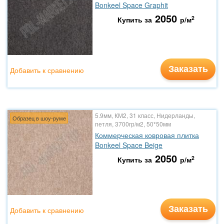
Bonkeel Space Graphit
2050
2
Купить за
р/м
Заказать
Добавить к сравнению
5.9мм, КМ2, 31 класс, Нидерланды,
Образец в шоу-руме
петля, 3700гр/м2, 50*50мм
Коммерческая ковровая плитка
Bonkeel Space Beige
2050
2
Купить за
р/м
Заказать
Добавить к сравнению