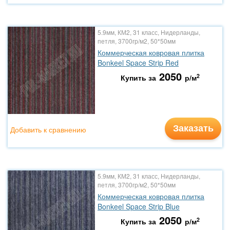
5.9мм, КМ2, 31 класс, Нидерланды,
петля, 3700гр/м2, 50*50мм
Коммерческая ковровая плитка
Bonkeel Space Strip Red
2050
2
Купить за
р/м
Заказать
Добавить к сравнению
5.9мм, КМ2, 31 класс, Нидерланды,
петля, 3700гр/м2, 50*50мм
Коммерческая ковровая плитка
Bonkeel Space Strip Blue
2050
2
Купить за
р/м