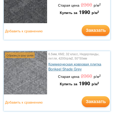
2360
2
Старая цена
р/м
1990
2
Купить за
р/м
Заказать
Добавить к сравнению
6.5мм, КМ2, 32 класс, Нидерланды,
Образец в шоу-руме
петля, 4200гр/м2, 50*50мм
Коммерческая ковровая плитка
Bonkeel Shade Grey
2360
2
Старая цена
р/м
1990
2
Купить за
р/м
Заказать
Добавить к сравнению