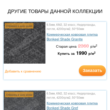
ДРУГИЕ ТОВАРЫ ДАННОЙ КОЛЛЕКЦИИ
6.5мм, КМ2, 32 класс, Нидерланды,
Образец в шоу-руме
петля, 4200гр/м2, 50*50мм
Коммерческая ковровая плитка
Bonkeel Shade Granite
2360
2
Старая цена
р/м
1990
2
Купить за
р/м
Заказать
Добавить к сравнению
6.5мм, КМ2, 32 класс, Нидерланды,
Образец в шоу-руме
петля, 4200гр/м2, 50*50мм
Коммерческая ковровая плитка
Bonkeel Shade Gref