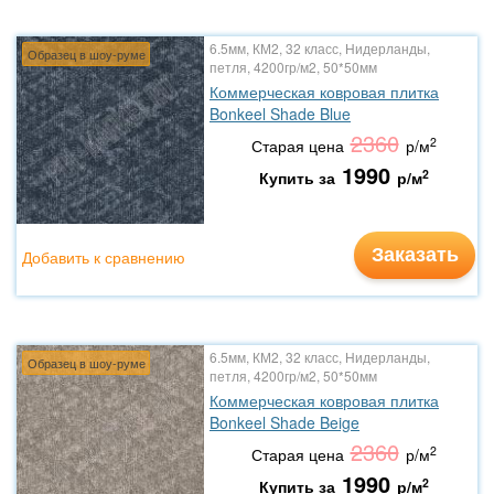
6.5мм, КМ2, 32 класс, Нидерланды,
Образец в шоу-руме
петля, 4200гр/м2, 50*50мм
Коммерческая ковровая плитка
Bonkeel Shade Blue
2360
2
Старая цена
р/м
1990
2
Купить за
р/м
Заказать
Добавить к сравнению
6.5мм, КМ2, 32 класс, Нидерланды,
Образец в шоу-руме
петля, 4200гр/м2, 50*50мм
Коммерческая ковровая плитка
Bonkeel Shade Beige
2360
2
Старая цена
р/м
1990
2
Купить за
р/м