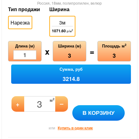
Россия, 18мм, полипропилен, велюр
Тип продажи
Ширина
Нарезка
3м
1071.60
2
р/м
2
Длина (м)
Ширина (м)
Площадь м
x
=
3
3
Сумма, руб
3214.8
2
м
–
+
В КОРЗИНУ
или
Купить в один клик