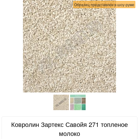
Образец представлен в шоу-руме
Ковролин Зартекс Савойя 271 топленое
молоко