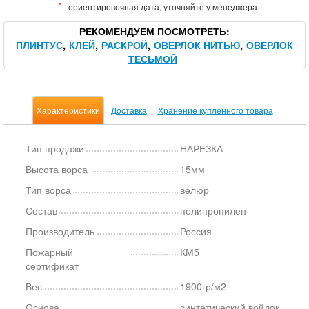
*
- ориентировочная дата, уточняйте у менеджера
РЕКОМЕНДУЕМ ПОСМОТРЕТЬ
ПЛИНТУС
КЛЕЙ
РАСКРОЙ
ОВЕРЛОК НИТЬЮ
ОВЕРЛОК
ТЕСЬМОЙ
Характеристики
Доставка
Хранение купленного товара
Тип продажи
НАРЕЗКА
Высота ворса
15мм
Тип ворса
велюр
Состав
полипропилен
Производитель
Россия
Пожарный
КМ5
сертификат
Вес
1900гр/м2
Основа
синтетический войлок