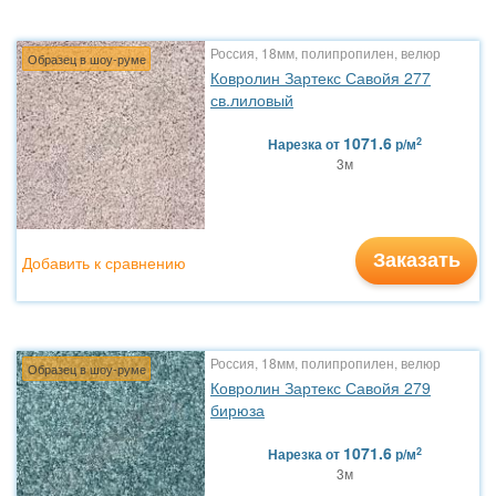
Россия, 18мм, полипропилен, велюр
Образец в шоу-руме
Ковролин Зартекс Савойя 277
св.лиловый
1071.6
2
Нарезка
от
р/м
3м
Заказать
Добавить к сравнению
Россия, 18мм, полипропилен, велюр
Образец в шоу-руме
Ковролин Зартекс Савойя 279
бирюза
1071.6
2
Нарезка
от
р/м
3м