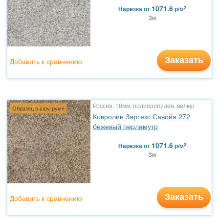
1071.6
2
Нарезка
от
р/м
3м
Заказать
Добавить к сравнению
Россия, 18мм, полипропилен, велюр
Образец в шоу-руме
Ковролин Зартекс Савойя 272
бежевый перламутр
1071.6
2
Нарезка
от
р/м
3м
Заказать
Добавить к сравнению