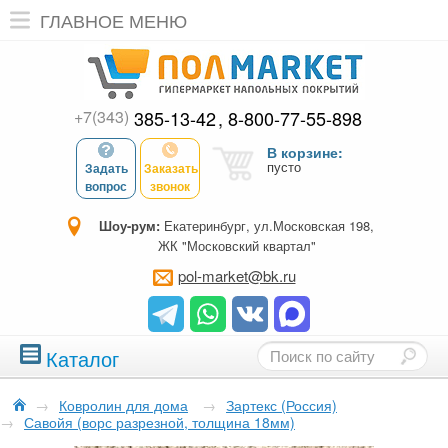
ГЛАВНОЕ МЕНЮ
+7(343)
385-13-42
8-800-77-55-898
В корзине:
пусто
Задать
Заказать
вопрос
звонок
Шоу-рум:
Екатеринбург, ул.Московская 198,
ЖК "Московский квартал"
pol-market@bk.ru
Каталог
→
Ковролин для дома
→
Зартекс (Россия)
→
Савойя (ворс разрезной, толщина 18мм)