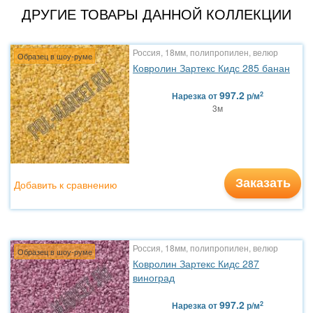
ДРУГИЕ ТОВАРЫ ДАННОЙ КОЛЛЕКЦИИ
Россия, 18мм, полипропилен, велюр
Образец в шоу-руме
Ковролин Зартекс Кидс 285 банан
997.2
2
Нарезка
от
р/м
3м
Заказать
Добавить к сравнению
Россия, 18мм, полипропилен, велюр
Образец в шоу-руме
Ковролин Зартекс Кидс 287
виноград
997.2
2
Нарезка
от
р/м