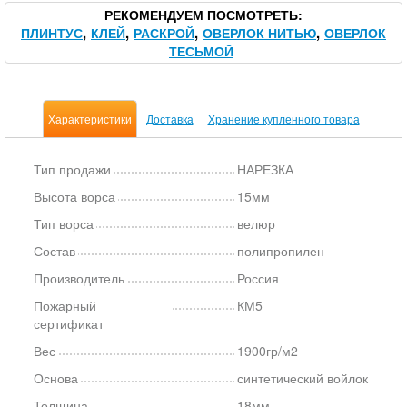
РЕКОМЕНДУЕМ ПОСМОТРЕТЬ
ПЛИНТУС
КЛЕЙ
РАСКРОЙ
ОВЕРЛОК НИТЬЮ
ОВЕРЛОК
ТЕСЬМОЙ
Характеристики
Доставка
Хранение купленного товара
Тип продажи
НАРЕЗКА
Высота ворса
15мм
Тип ворса
велюр
Состав
полипропилен
Производитель
Россия
Пожарный
КМ5
сертификат
Вес
1900гр/м2
Основа
синтетический войлок
Толщина
18мм