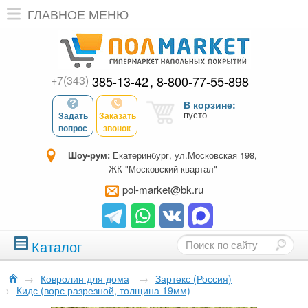
ГЛАВНОЕ МЕНЮ
+7(343)
385-13-42
8-800-77-55-898
В корзине:
пусто
Задать
Заказать
вопрос
звонок
Шоу-рум:
Екатеринбург, ул.Московская 198,
ЖК "Московский квартал"
pol-market@bk.ru
Каталог
→
Ковролин для дома
→
Зартекс (Россия)
→
Кидс (ворс разрезной, толщина 19мм)