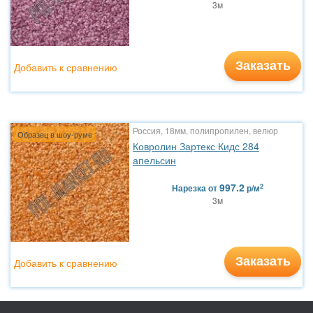
3м
Заказать
Добавить к сравнению
Россия, 18мм, полипропилен, велюр
Образец в шоу-руме
Ковролин Зартекс Кидс 284
апельсин
997.2
2
Нарезка
от
р/м
3м
Заказать
Добавить к сравнению