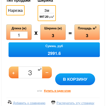
Тип продажи
Ширина
Нарезка
3м
997.20
2
р/м
2
Длина (м)
Ширина (м)
Площадь м
x
=
3
3
Сумма, руб
2991.6
2
м
–
+
В КОРЗИНУ
или
Купить в один клик
Добавить к сравнению
Распечатать эту страницу