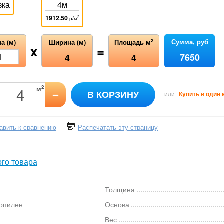
зка
4м
1912.50
2
р/м
Сумма, руб
2
а (м)
Ширина (м)
Площадь м
x
=
7650
4
4
2
м
–
В КОРЗИНУ
или
Купить в один 
авить к сравнению
Распечатать эту страницу
го товара
Толщина
опилен
Основа
Вес