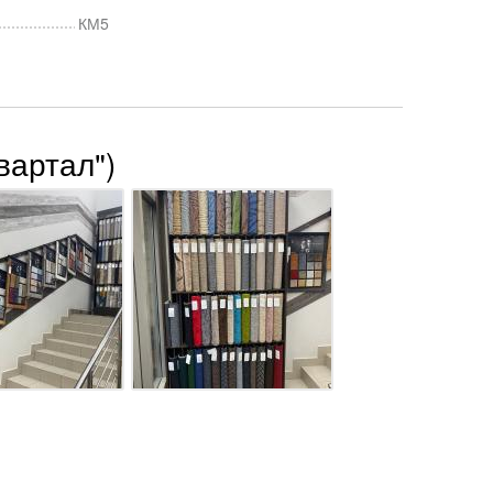
КМ5
вартал")