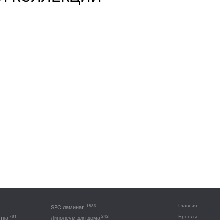
Главная
1886
SPC ламинат
Бренды
781
242
итка
Линолеум для дома