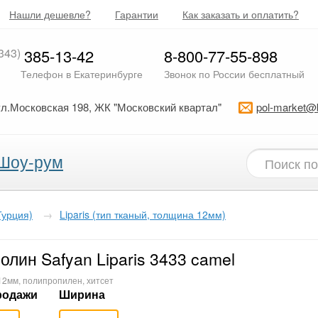
Нашли дешевле?
Гарантии
Как заказать и оплатить?
343)
385-13-42
8-800-77-55-898
Телефон в Екатеринбурге
Звонок по России бесплатный
ул.Московская 198, ЖК "Московский квартал"
pol-market@
Шоу-рум
Турция)
→
Liparis (тип тканый, толщина 12мм)
олин Safyan Liparis 3433 camel
12мм, полипропилен, хитсет
родажи
Ширина