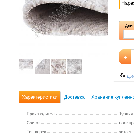
Наре
Длин
+
Доб
Характеристики
Доставка
Хранение купленно
Производитель
Турция
Состав
полипр
Тип ворса
хитсет