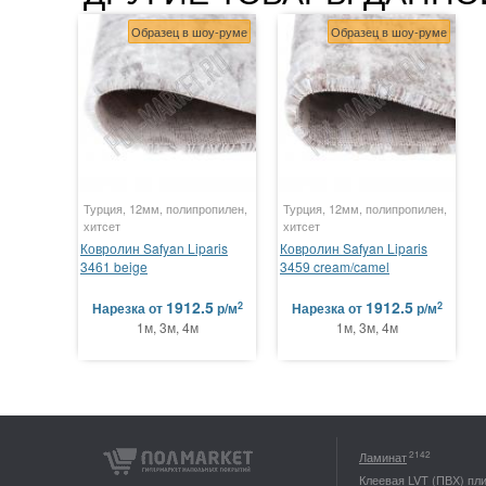
Образец в шоу-руме
Образец в шоу-руме
Турция, 12мм, полипропилен,
Турция, 12мм, полипропилен,
хитсет
хитсет
Ковролин Safyan Liparis
Ковролин Safyan Liparis
3461 beige
3459 cream/camel
1912.5
1912.5
2
2
Нарезка
от
р/м
Нарезка
от
р/м
1м, 3м, 4м
1м, 3м, 4м
2142
Ламинат
Клеевая LVT (ПВХ) пл