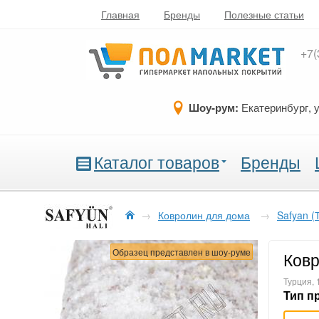
Главная
Бренды
Полезные статьи
+7(
Шоу-рум:
Екатеринбург, 
Каталог товаров
Бренды
→
Ковролин для дома
→
Safyan (
Образец представлен в шоу-руме
Ковр
Турция, 
Тип п