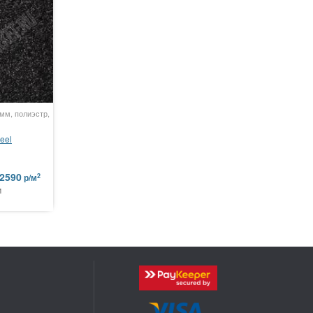
мм, полиэстр,
eel
2590
2
р/м
м