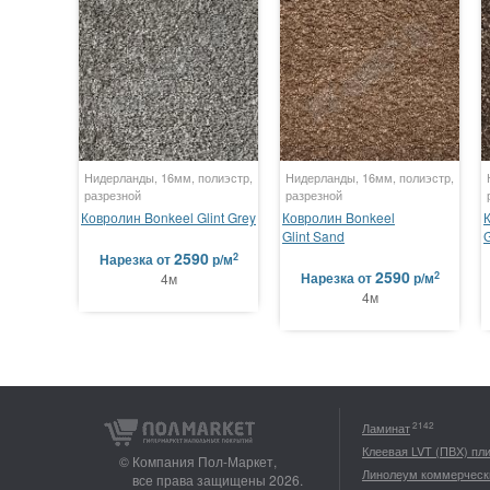
Нидерланды, 16мм, полиэстр,
Нидерланды, 16мм, полиэстр,
разрезной
разрезной
Ковролин Bonkeel Glint Grey
Ковролин Bonkeel
Glint Sand
G
2590
2
Нарезка
от
р/м
2590
2
Нарезка
от
р/м
4м
4м
2142
Ламинат
Клеевая LVT (ПВХ) пл
© Компания Пол-Маркет,
Линолеум коммерческ
все права защищены 2026.