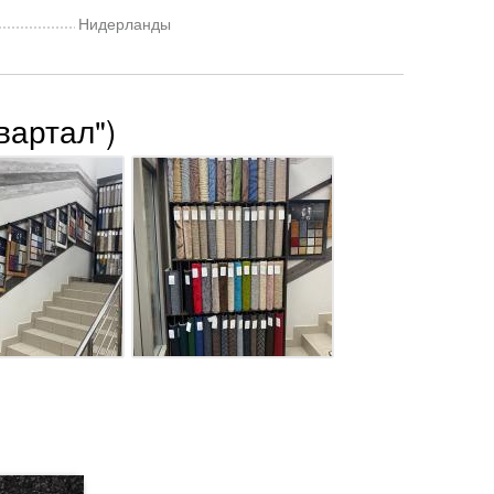
Нидерланды
вартал")