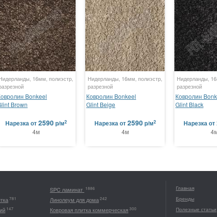
Нидерланды, 16мм, полиэстр,
Нидерланды, 16мм, полиэстр,
Нидерланды, 16
разрезной
разрезной
разрезной
Ковролин Bonkeel
Ковролин Bonkeel
Ковролин Bonk
lint Brown
Glint Beige
Glint Black
2590
2590
2
2
Нарезка
от
р/м
Нарезка
от
р/м
Нарезка
от
4м
4м
4
Главная
1886
SPC ламинат
Бренды
781
242
итка
Линолеум для дома
147
300
ий
Ковровая плитка коммерческая
Полезные статьи