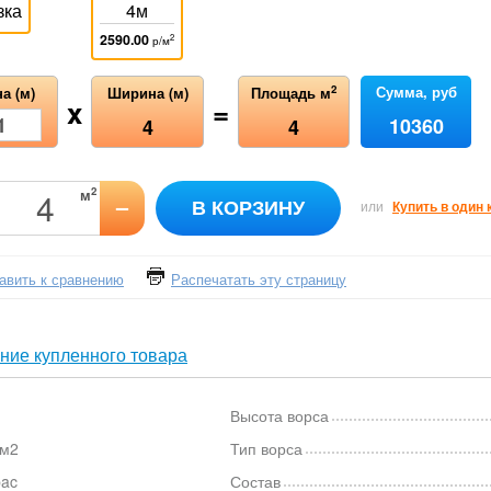
зка
4м
2590.00
2
р/м
Сумма, руб
2
а (м)
Ширина (м)
Площадь м
x
=
10360
4
4
2
м
–
В КОРЗИНУ
или
Купить в один 
авить к сравнению
Распечатать эту страницу
ние купленного товара
Высота ворса
/м2
Тип ворса
bac
Состав