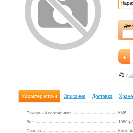
Наре
Длин
+
Доб
Характеристики
Описание
Доставка
Хране
Пожарный сертификат
КМ5
Вес
1050гр
Основа
Fusion