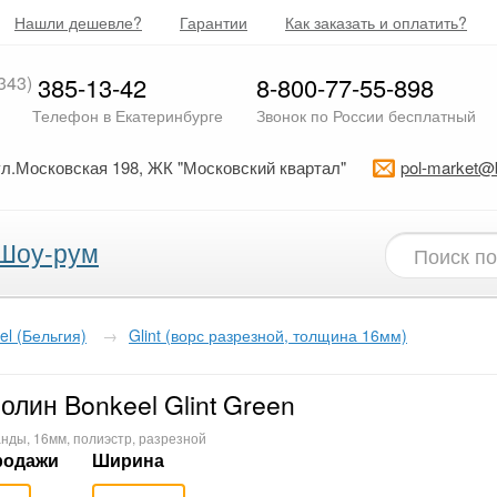
Нашли дешевле?
Гарантии
Как заказать и оплатить?
343)
385-13-42
8-800-77-55-898
Телефон в Екатеринбурге
Звонок по России бесплатный
ул.Московская 198, ЖК "Московский квартал"
pol-market@
Шоу-рум
el (Бельгия)
→
Glint (ворс разрезной, толщина 16мм)
олин Bonkeel Glint Green
нды, 16мм, полиэстр, разрезной
родажи
Ширина