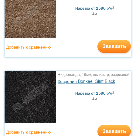
2590
2
Нарезка
от
р/м
4м
Заказать
Добавить к сравнению
Нидерланды, 16мм, полиэстр, разрезной
Ковролин Bonkeel Glint Black
2590
2
Нарезка
от
р/м
4м
Заказать
Добавить к сравнению