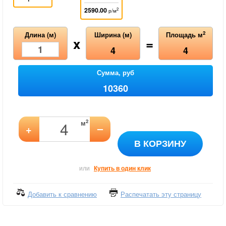
2590.00
2
р/м
2
Длина (м)
Ширина (м)
Площадь м
x
=
4
4
Сумма, руб
10360
2
м
–
+
В КОРЗИНУ
или
Купить в один клик
Добавить к сравнению
Распечатать эту страницу