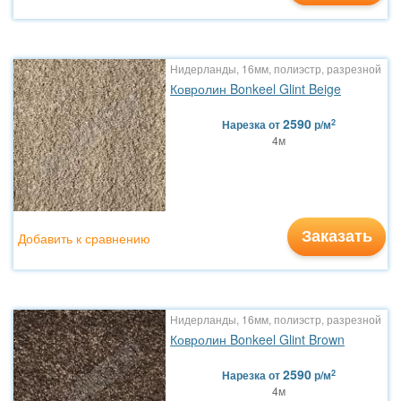
Нидерланды, 16мм, полиэстр, разрезной
Ковролин Bonkeel Glint Beige
2590
2
Нарезка
от
р/м
4м
Заказать
Добавить к сравнению
Нидерланды, 16мм, полиэстр, разрезной
Ковролин Bonkeel Glint Brown
2590
2
Нарезка
от
р/м
4м