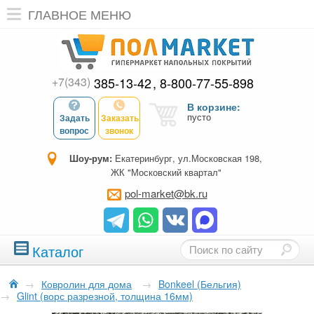
ГЛАВНОЕ МЕНЮ
+7(343)
385-13-42
8-800-77-55-898
В корзине:
пусто
Задать
Заказать
вопрос
звонок
Шоу-рум:
Екатеринбург, ул.Московская 198,
ЖК "Московский квартал"
pol-market@bk.ru
Каталог
→
Ковролин для дома
→
Bonkeel (Бельгия)
→
Glint (ворс разрезной, толщина 16мм)