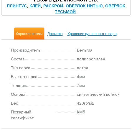
ПЛИНТУС
КЛЕЙ
РАСКРОЙ
ОВЕРЛОК НИТЬЮ
ОВЕРЛОК
ТЕСЬМОЙ
Характеристики
Доставка
Хранение купленного товара
Производитель
Бельгия
Состав
полипропилен
Тип ворса
петля
Высота ворса
4мм
Толщина
7мм
Основа
синтетический войлок
Вес
420гр/м2
Пожарный
КМ5
сертификат