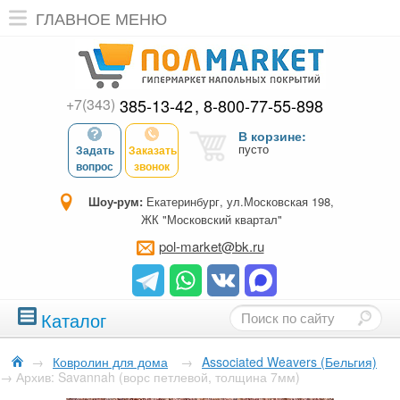
ГЛАВНОЕ МЕНЮ
+7(343)
385-13-42
8-800-77-55-898
В корзине:
пусто
Задать
Заказать
вопрос
звонок
Шоу-рум:
Екатеринбург, ул.Московская 198,
ЖК "Московский квартал"
pol-market@bk.ru
Каталог
→
Ковролин для дома
→
Associated Weavers (Бельгия)
→
Архив: Savannah (ворс петлевой, толщина 7мм)