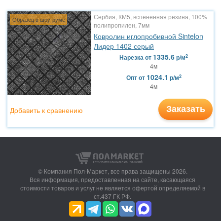
Сербия, КМ5, вспененная резина, 100%
Образец в шоу-руме
полипропилен, 7мм
Ковролин иглопробивной Sintelon
Лидер 1402 серый
1335.6
2
Нарезка
от
р/м
4м
1024.1
2
Опт
от
р/м
4м
Заказать
Добавить к сравнению
© Компания Пол-Маркет,
все права защищены 2026.
Вся информация, предоставленная на сайте, касающаяся
стоимости товаров и услуг не является офертой определяемой в
ст.437 ГК РФ.