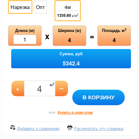
Нарезка
Опт
4м
1335.60
2
р/м
2
Длина (м)
Ширина (м)
Площадь м
x
=
4
4
Сумма, руб
5342.4
2
м
–
+
В КОРЗИНУ
или
Купить в один клик
Добавить к сравнению
Распечатать эту страницу