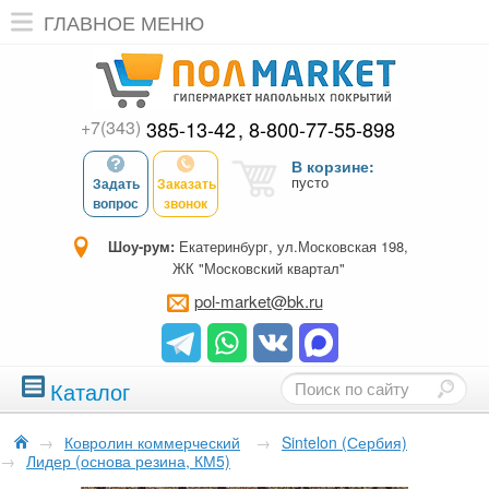
ГЛАВНОЕ МЕНЮ
+7(343)
385-13-42
8-800-77-55-898
В корзине:
пусто
Задать
Заказать
вопрос
звонок
Шоу-рум:
Екатеринбург, ул.Московская 198,
ЖК "Московский квартал"
pol-market@bk.ru
Каталог
→
Ковролин коммерческий
→
Sintelon (Сербия)
→
Лидер (основа резина, КМ5)