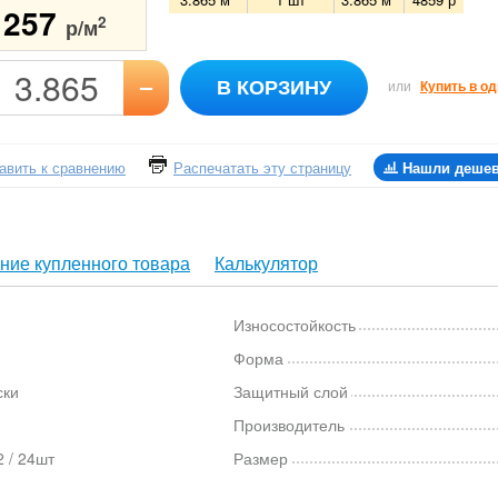
1257
2
р/м
–
В КОРЗИНУ
или
Купить в од
авить к сравнению
Распечатать эту страницу
Нашли деше
ние купленного товара
Калькулятор
Износостойкость
Форма
ски
Защитный слой
Производитель
 / 24шт
Размер