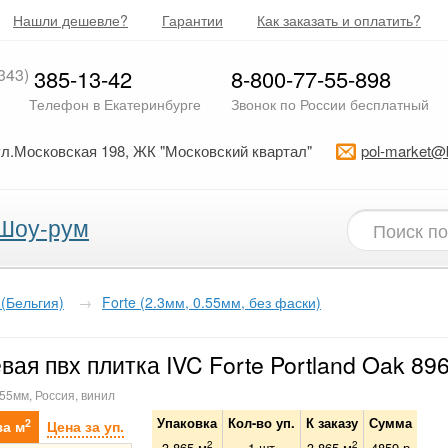
Нашли дешевле?
Гарантии
Как заказать и оплатить?
343)
385-13-42
8-800-77-55-898
Телефон в Екатеринбурге
Звонок по России бесплатный
ул.Московская 198, ЖК "Московский квартал"
pol-market@
Шоу-рум
 (Бельгия)
→
Forte (2.3мм, 0.55мм, без фаски)
вая пвх плитка IVC Forte Portland Oak 89
.55мм, Россия, винил
Упаковка
Кол-во уп.
К заказу
Сумма
2
за м
Цена за уп.
2
2
3.865 м
1
шт
3.865
м
4859
р