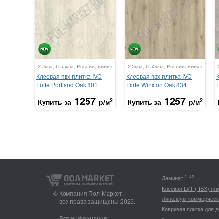
2.3мм, 0.55мм, Россия, винил
2.3мм, 0.55мм, Россия, винил
Клеевая пвх плитка IVC
Клеевая пвх плитка IVC
Forte Portland Oak 801
Forte Winston Oak 834
1257
1257
2
2
Купить за
р/м
Купить за
р/м
2142
Ламинат
Клеевая LVT (ПВХ) пл
© Компания Пол-Маркет,
Линолеум коммерческ
все права защищены 2026.
Ковровая плитка для 
Вся информация,