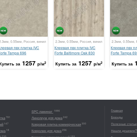
2.3мм, 0.55мм, Россия, винил
2.3мм, 0.55мм, Россия, винил
2.3мм, 0.55мм, 
Клеевая пвх плитка IVC
Клеевая пвх плитка IVC
Клеевая пвх пл
Forte Tampa 696
Forte Baltimore Oak 830
Forte Tampa 69
1257
1257
2
2
Купить за
р/м
Купить за
р/м
Купить за
Главная
1886
SPC ламинат
Бренды
781
242
итка
Линолеум для дома
147
300
ий
Ковровая плитка коммерческая
Полезные статьи
18
256
дома
Ковролин для дома
Нашли дешевле?
235
193