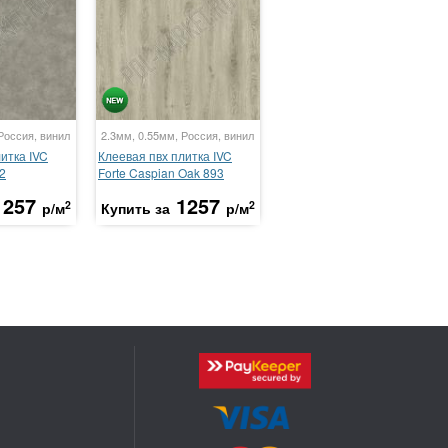
Россия, винил
2.3мм, 0.55мм, Россия, винил
итка IVC
Клеевая пвх плитка IVC
2
Forte Caspian Oak 893
1257
1257
2
2
р/м
Купить за
р/м