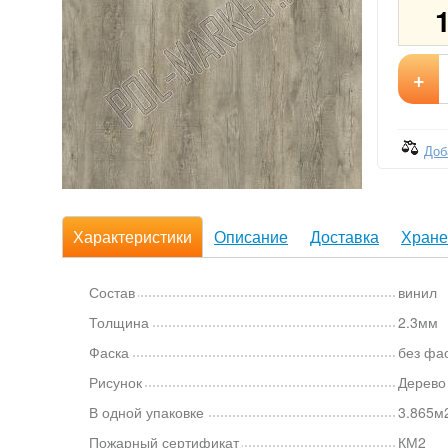
+
Доб
Характеристики
Описание
Доставка
Хране
Состав
винил
Толщина
2.3мм
Фаска
без фа
Рисунок
Дерево
В одной упаковке
3.865м2
Пожарный сертификат
КМ2