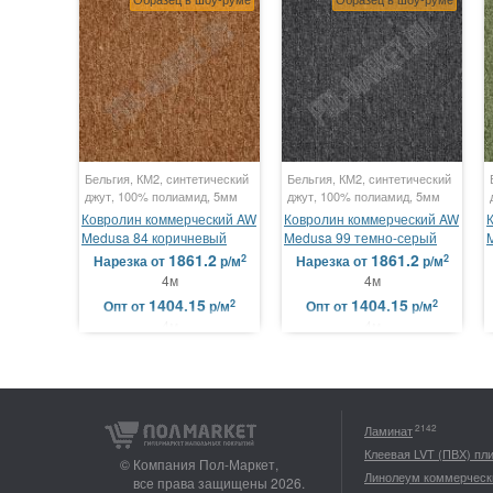
Бельгия, КМ2, синтетический
Бельгия, КМ2, синтетический
джут, 100% полиамид, 5мм
джут, 100% полиамид, 5мм
Ковролин коммерческий AW
Ковролин коммерческий AW
Medusa 84 коричневый
Medusa 99 темно-серый
1861.2
1861.2
2
2
Нарезка
от
р/м
Нарезка
от
р/м
4м
4м
1404.15
1404.15
2
2
Опт
от
р/м
Опт
от
р/м
4м
4м
2142
Ламинат
Клеевая LVT (ПВХ) пл
© Компания Пол-Маркет,
Линолеум коммерческ
все права защищены 2026.