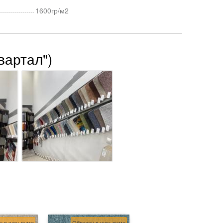
1600гр/м2
вартал")
ц в шоу-руме
Образец в шоу-руме