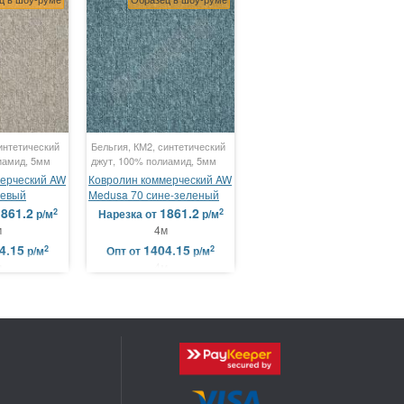
интетический
Бельгия, КМ2, синтетический
иамид, 5мм
джут, 100% полиамид, 5мм
мерческий AW
Ковролин коммерческий AW
жевый
Medusa 70 сине-зеленый
861.2
1861.2
2
2
р/м
Нарезка
от
р/м
м
4м
4.15
1404.15
2
2
р/м
Опт
от
р/м
м
4м