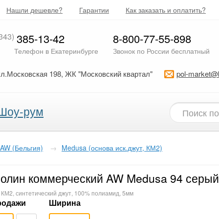
Нашли дешевле?
Гарантии
Как заказать и оплатить?
343)
385-13-42
8-800-77-55-898
Телефон в Екатеринбурге
Звонок по России бесплатный
ул.Московская 198, ЖК "Московский квартал"
pol-market@
Шоу-рум
AW (Бельгия)
→
Medusa (основа иск.джут, КМ2)
олин коммерческий AW Medusa 94 серый
 КМ2, синтетический джут, 100% полиамид, 5мм
родажи
Ширина