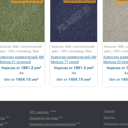
Бельгия, КМ2, синтетический
Бельгия, КМ2, синтетический
Бельгия, КМ2, с
джут, 100% полиамид, 5мм
джут, 100% полиамид, 5мм
джут, 100% пол
Ковролин коммерческий AW
Ковролин коммерческий AW
Ковролин ком
Medusa 21 зеленый
Medusa 77 синий
Medusa 33 бе
1861.2
1861.2
1
2
2
Нарезка
от
р/м
Нарезка
от
р/м
Нарезка
от
4м
4м
4
1404.15
1404.15
140
2
2
Опт
от
р/м
Опт
от
р/м
Опт
от
4м
4м
4
Главная
1886
SPC ламинат
Бренды
781
242
итка
Линолеум для дома
147
300
ий
Ковровая плитка коммерческая
Полезные статьи