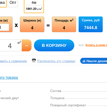
зка
Опт
4м
1861.20
2
р/м
Сумма, руб
2
а (м)
Ширина (м)
Площадь м
x
=
7444.8
4
4
2
м
–
В КОРЗИНУ
или
Купить в один 
авить к сравнению
Распечатать эту страницу
Нашли деше
го товара
я
Состав
ческий джут
Толщина
Пожарный сертификат