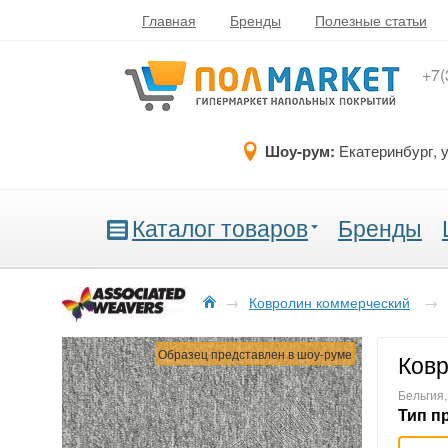
Главная
Бренды
Полезные статьи
+7(
Шоу-рум:
Екатеринбург, 
Каталог товаров
Бренды
→
Ковролин коммерческий
→
Образец представлен в шоу-руме
Ковр
Бельгия,
Тип п