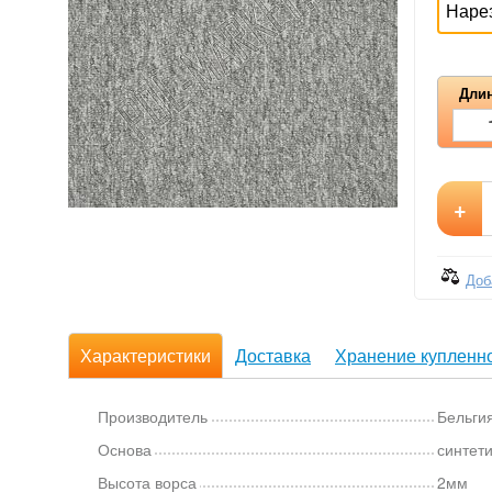
Наре
Длин
+
Доб
Характеристики
Доставка
Хранение купленно
Производитель
Бельги
Основа
синтети
Высота ворса
2мм