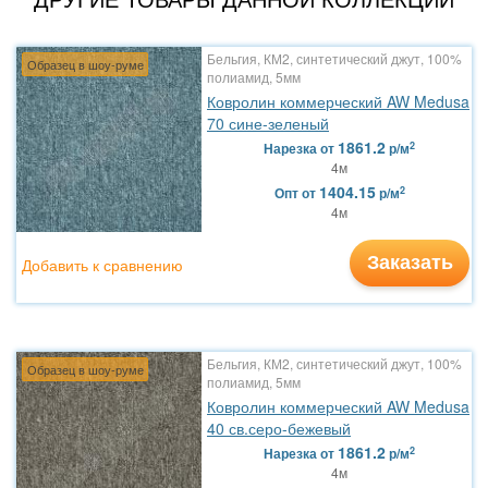
Бельгия, КМ2, синтетический джут, 100%
Образец в шоу-руме
полиамид, 5мм
Ковролин коммерческий AW Medusa
70 сине-зеленый
1861.2
2
Нарезка
от
р/м
4м
1404.15
2
Опт
от
р/м
4м
Заказать
Добавить к сравнению
Бельгия, КМ2, синтетический джут, 100%
Образец в шоу-руме
полиамид, 5мм
Ковролин коммерческий AW Medusa
40 св.серо-бежевый
1861.2
2
Нарезка
от
р/м
4м