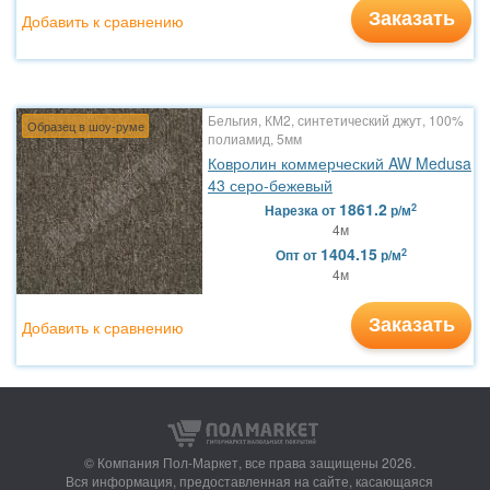
Заказать
Добавить к сравнению
Бельгия, КМ2, синтетический джут, 100%
Образец в шоу-руме
полиамид, 5мм
Ковролин коммерческий AW Medusa
43 серо-бежевый
1861.2
2
Нарезка
от
р/м
4м
1404.15
2
Опт
от
р/м
4м
Заказать
Добавить к сравнению
© Компания Пол-Маркет,
все права защищены 2026.
Вся информация, предоставленная на сайте, касающаяся