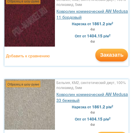
Образец в шоу-руме
полиамид, 5мм
Ковролин коммерческий AW Medusa
11 бордовый
1861.2
2
Нарезка
от
р/м
4м
1404.15
2
Опт
от
р/м
4м
Заказать
Добавить к сравнению
Бельгия, КМ2, синтетический джут, 100%
Образец в шоу-руме
полиамид, 5мм
Ковролин коммерческий AW Medusa
33 бежевый
1861.2
2
Нарезка
от
р/м
4м
1404.15
2
Опт
от
р/м
4м