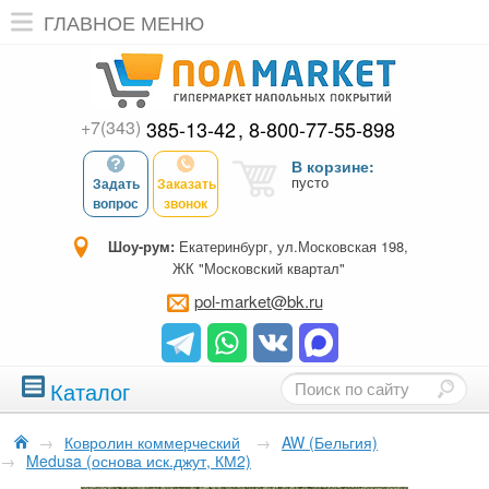
ГЛАВНОЕ МЕНЮ
+7(343)
385-13-42
8-800-77-55-898
В корзине:
пусто
Задать
Заказать
вопрос
звонок
Шоу-рум:
Екатеринбург, ул.Московская 198,
ЖК "Московский квартал"
pol-market@bk.ru
Каталог
→
Ковролин коммерческий
→
AW (Бельгия)
→
Medusa (основа иск.джут, КМ2)