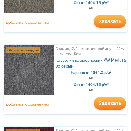
1404.15
2
Опт
от
р/м
4м
Заказать
Добавить к сравнению
Бельгия, КМ2, синтетический джут, 100%
Образец в шоу-руме
полиамид, 5мм
Ковролин коммерческий AW Medusa
98 серый
1861.2
2
Нарезка
от
р/м
4м
1404.15
2
Опт
от
р/м
4м
Заказать
Добавить к сравнению
Бельгия, КМ2, синтетический джут, 100%