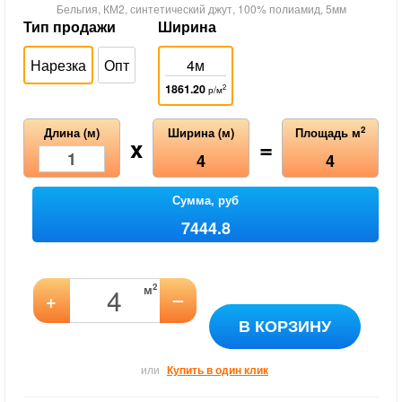
Бельгия, КМ2, синтетический джут, 100% полиамид, 5мм
Тип продажи
Ширина
Нарезка
Опт
4м
1861.20
2
р/м
2
Длина (м)
Ширина (м)
Площадь м
x
=
4
4
Сумма, руб
7444.8
2
м
–
+
В КОРЗИНУ
или
Купить в один клик