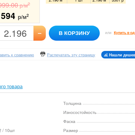
999.00
2
р/м
1594
2
р/м
–
В КОРЗИНУ
или
Купить в од
авить к сравнению
Распечатать эту страницу
Нашли деше
го товара
Толщина
Износостойкость
Фаска
 / 10шт
Размер