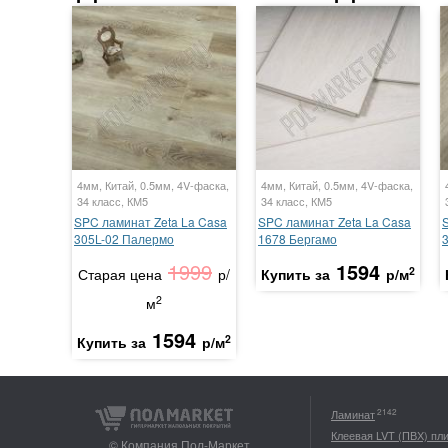
4мм, Китай, 0.5мм, 4V-фаска,
4мм, Китай, 0.5мм, 4V-фаска,
34 класс, КМ5
34 класс, КМ5
SPC ламинат Zeta La Casa
SPC ламинат Zeta La Casa
305L-02 Палермо
1678 Бергамо
1999
1594
2
Старая цена
р/
Купить за
р/м
2
м
1594
2
Купить за
р/м
2142
Ламинат
Клеевая LVT (ПВХ) пл
© Компания Пол-Маркет,