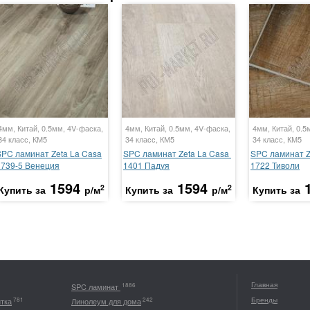
4мм, Китай, 0.5мм, 4V-фаска,
4мм, Китай, 0.5мм, 4V-фаска,
4мм, Китай, 0.5
34 класс, КМ5
34 класс, КМ5
34 класс, КМ5
SPC ламинат Zeta La Casa
SPC ламинат Zeta La Casa
SPC ламинат Z
3739-5 Венеция
1401 Падуя
1722 Тиволи
1594
1594
2
2
Купить за
р/м
Купить за
р/м
Купить за
Главная
1886
SPC ламинат
Бренды
781
242
итка
Линолеум для дома