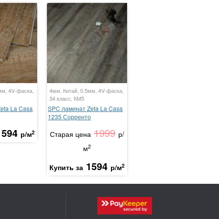
мм, 4V-фаска,
4мм, Китай, 0.5мм, 4V-фаска,
34 класс, КМ5
eta La Casa
SPC ламинат Zeta La Casa
1235 Сорренто
1594
1999
2
р/м
Старая цена
р/
2
м
1594
2
Купить за
р/м