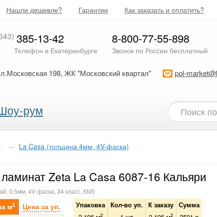
Нашли дешевле?
Гарантии
Как заказать и оплатить?
343)
385-13-42
8-800-77-55-898
Телефон в Екатеринбурге
Звонок по России бесплатный
ул.Московская 198, ЖК "Московский квартал"
pol-market@
Шоу-рум
)
→
La Casa (толщина 4мм, 4V-фаска)
ламинат Zeta La Casa 6087-16 Кальяри
ай, 0.5мм, 4V-фаска, 34 класс, КМ5
Упаковка
Кол-во уп.
К заказу
Сумма
2
за м
Цена за уп.
2
2
2.196 м
1
шт
2.196
м
3501
р