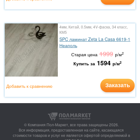
4мм, Китай, 0.5мм, 4V-фаска, 34 класс,
КМ5
SPC ламинат Zeta La Casa 6619-1
Неаполь
1999
2
Старая цена
р/м
1594
2
Купить за
р/м
Заказать
Добавить к сравнению
© Компания Пол-Маркет,
все права защищены 2026.
Вся информация, предоставленная на сайте, касающаяся
стоимости товаров и услуг не является офертой определяемой в