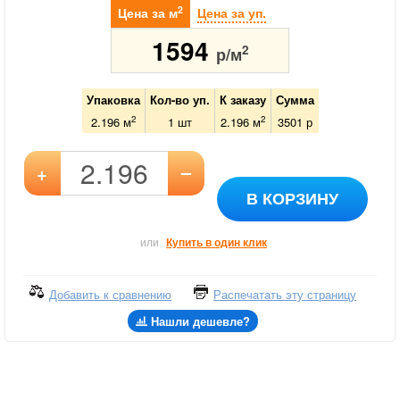
2
Цена за м
Цена за уп.
1594
2
р/м
Упаковка
Кол-во уп.
К заказу
Сумма
2
2
2.196 м
1
шт
2.196
м
3501
р
–
+
В КОРЗИНУ
или
Купить в один клик
Добавить к сравнению
Распечатать эту страницу
Нашли дешевле?