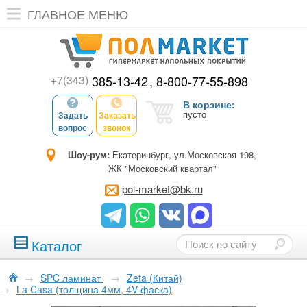
ГЛАВНОЕ МЕНЮ
+7(343)
385-13-42
8-800-77-55-898
В корзине:
пусто
Задать
Заказать
вопрос
звонок
Шоу-рум:
Екатеринбург, ул.Московская 198,
ЖК "Московский квартал"
pol-market@bk.ru
Каталог
→
SPC ламинат
→
Zeta (Китай)
→
La Casa (толщина 4мм, 4V-фаска)