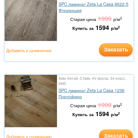
SPC ламинат Zeta La Casa 6622-5
Флоренция
1999
2
Старая цена
р/м
1594
2
Купить за
р/м
Заказать
Добавить к сравнению
4мм, Китай, 0.5мм, 4V-фаска, 34 класс,
КМ5
SPC ламинат Zeta La Casa 1236
Портофино
1999
2
Старая цена
р/м
1594
2
Купить за
р/м
Заказать
Добавить к сравнению