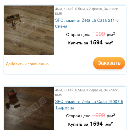
4мм, Китай, 0.5мм, 4V-фаска, 34 класс,
КМ5
SPC ламинат Zeta La Casa 211-8
Сиена
1999
2
Старая цена
р/м
1594
2
Купить за
р/м
Заказать
Добавить к сравнению
4мм, Китай, 0.5мм, 4V-фаска, 34 класс,
КМ5
SPC ламинат Zeta La Casa 19007-5
Таормина
1999
2
Старая цена
р/м
1594
2
Купить за
р/м