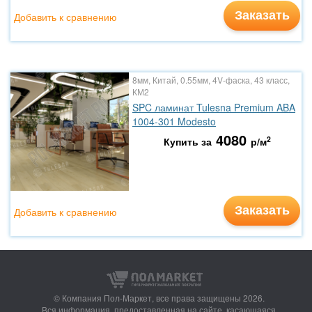
Заказать
Добавить к сравнению
8мм, Китай, 0.55мм, 4V-фаска, 43 класс,
КМ2
SPC ламинат Tulesna Premium ABA
1004-301 Modesto
4080
2
Купить за
р/м
Заказать
Добавить к сравнению
© Компания Пол-Маркет,
все права защищены 2026.
Вся информация, предоставленная на сайте, касающаяся