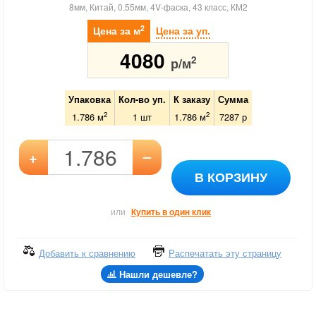
8мм, Китай, 0.55мм, 4V-фаска, 43 класс, КМ2
2
Цена за м
Цена за уп.
4080
2
р/м
Упаковка
Кол-во уп.
К заказу
Сумма
2
2
1.786 м
1
шт
1.786
м
7287
р
–
+
В КОРЗИНУ
или
Купить в один клик
Добавить к сравнению
Распечатать эту страницу
Нашли дешевле?