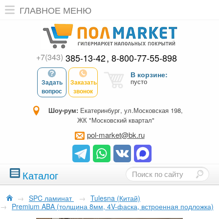
ГЛАВНОЕ МЕНЮ
+7(343)
385-13-42
8-800-77-55-898
В корзине:
пусто
Задать
Заказать
вопрос
звонок
Шоу-рум:
Екатеринбург, ул.Московская 198,
ЖК "Московский квартал"
pol-market@bk.ru
Каталог
→
SPC ламинат
→
Tulesna (Китай)
→
Premium ABA (толщина 8мм, 4V-фаска, встроенная подложка)