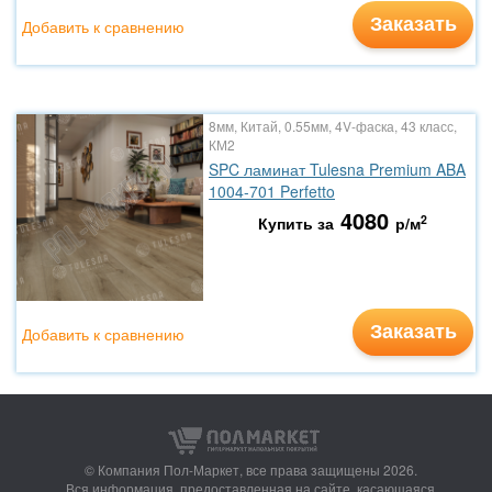
Заказать
Добавить к сравнению
8мм, Китай, 0.55мм, 4V-фаска, 43 класс,
КМ2
SPC ламинат Tulesna Premium ABA
1004-701 Perfetto
4080
2
Купить за
р/м
Заказать
Добавить к сравнению
© Компания Пол-Маркет,
все права защищены 2026.
Вся информация, предоставленная на сайте, касающаяся