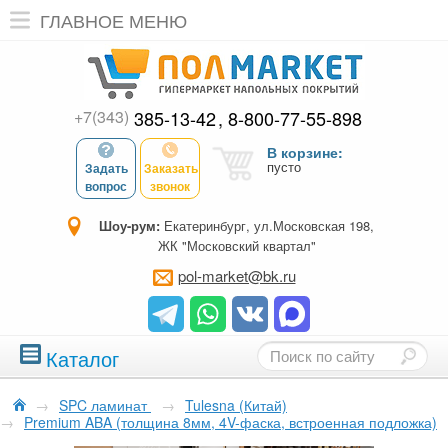
ГЛАВНОЕ МЕНЮ
+7(343)
385-13-42
8-800-77-55-898
В корзине:
пусто
Задать
Заказать
вопрос
звонок
Шоу-рум:
Екатеринбург, ул.Московская 198,
ЖК "Московский квартал"
pol-market@bk.ru
Каталог
→
SPC ламинат
→
Tulesna (Китай)
→
Premium ABA (толщина 8мм, 4V-фаска, встроенная подложка)