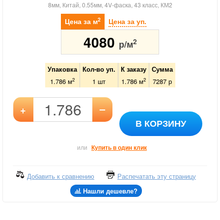
8мм, Китай, 0.55мм, 4V-фаска, 43 класс, КМ2
2
Цена за м
Цена за уп.
4080
2
р/м
Упаковка
Кол-во уп.
К заказу
Сумма
2
2
1.786 м
1
шт
1.786
м
7287
р
–
+
В КОРЗИНУ
или
Купить в один клик
Добавить к сравнению
Распечатать эту страницу
Нашли дешевле?