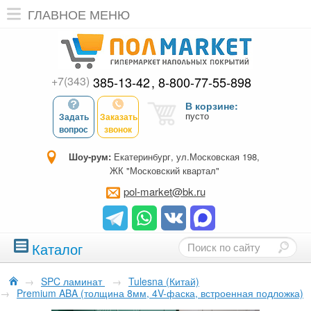
ГЛАВНОЕ МЕНЮ
+7(343)
385-13-42
8-800-77-55-898
В корзине:
пусто
Задать
Заказать
вопрос
звонок
Шоу-рум:
Екатеринбург, ул.Московская 198,
ЖК "Московский квартал"
pol-market@bk.ru
Каталог
→
SPC ламинат
→
Tulesna (Китай)
→
Premium ABA (толщина 8мм, 4V-фаска, встроенная подложка)