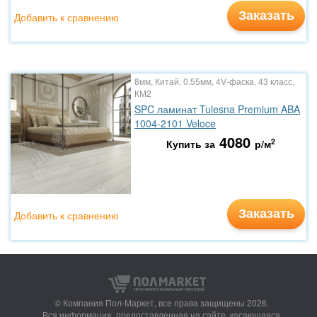
Заказать
Добавить к сравнению
8мм, Китай, 0.55мм, 4V-фаска, 43 класс,
КМ2
SPC ламинат Tulesna Premium ABA
1004-2101 Veloce
4080
2
Купить за
р/м
Заказать
Добавить к сравнению
© Компания Пол-Маркет,
все права защищены 2026.
Вся информация, предоставленная на сайте, касающаяся