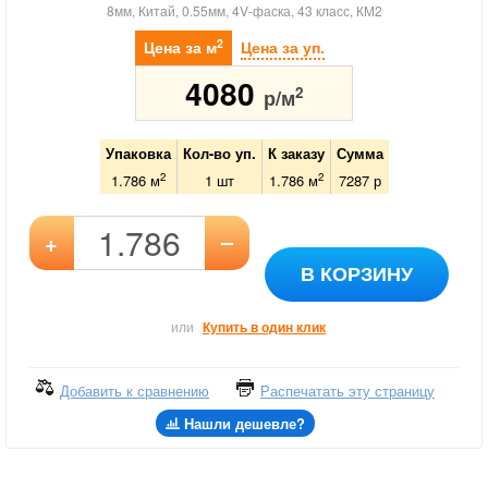
8мм, Китай, 0.55мм, 4V-фаска, 43 класс, КМ2
2
Цена за м
Цена за уп.
4080
2
р/м
Упаковка
Кол-во уп.
К заказу
Сумма
2
2
1.786 м
1
шт
1.786
м
7287
р
–
+
В КОРЗИНУ
или
Купить в один клик
Добавить к сравнению
Распечатать эту страницу
Нашли дешевле?