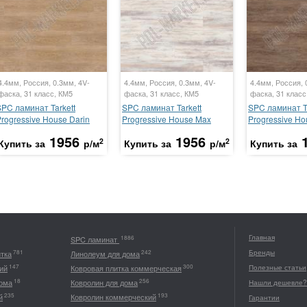
4.4мм, Россия, 0.3мм, 4V-
4.4мм, Россия, 0.3мм, 4V-
4.4мм, Россия, 
фаска, 31 класс, КМ5
фаска, 31 класс, КМ5
фаска, 31 класс
SPC ламинат Tarkett
SPC ламинат Tarkett
SPC ламинат Ta
rogressive House Darin
Progressive House Max
Progressive Ho
1956
1956
2
2
Купить за
р/м
Купить за
р/м
Купить за
Главная
1886
SPC ламинат
Бренды
781
242
итка
Линолеум для дома
147
300
ий
Ковровая плитка коммерческая
Полезные статьи
18
256
дома
Ковролин для дома
Нашли дешевле?
235
193
й
Ковролин коммерческий
Гарантии