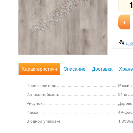
+
Доб
Характеристики
Описание
Доставка
Хране
Производитель
Россия
Износостойкость
31 клас
Рисунок
Дерево
Фаска
4V-фас
В одной упаковке
1.959м2