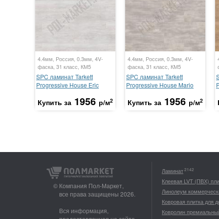
4.4мм, Россия, 0.3мм, 4V-
4.4мм, Россия, 0.3мм, 4V-
фаска, 31 класс, КМ5
фаска, 31 класс, КМ5
SPC ламинат Tarkett
SPC ламинат Tarkett
Progressive House Eric
Progressive House Mario
P
1956
1956
2
2
Купить за
р/м
Купить за
р/м
2142
Ламинат
Клеевая LVT (ПВХ) пл
© Компания Пол-Маркет,
Линолеум коммерческ
все права защищены 2026.
Ковровая плитка для 
Вся информация,
Ковролин премиальны
предоставленная на сайте,