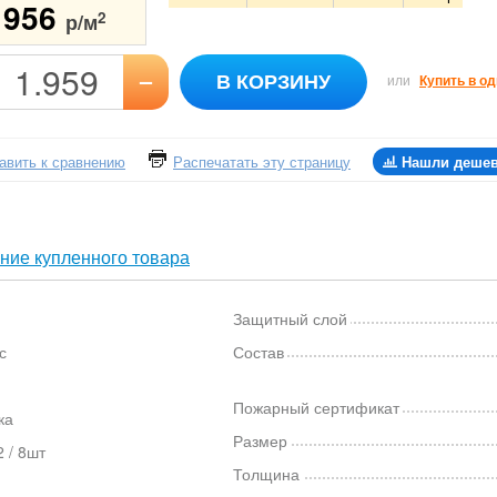
1956
2
р/м
–
В КОРЗИНУ
или
Купить в од
авить к сравнению
Распечатать эту страницу
Нашли деше
ние купленного товара
Защитный слой
с
Состав
Пожарный сертификат
ка
Размер
 / 8шт
Толщина