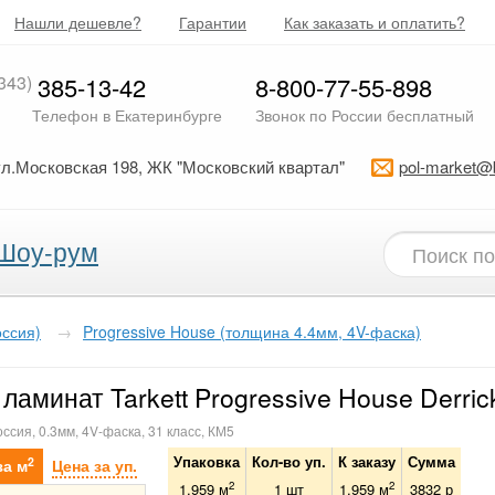
Нашли дешевле?
Гарантии
Как заказать и оплатить?
343)
385-13-42
8-800-77-55-898
Телефон в Екатеринбурге
Звонок по России бесплатный
ул.Московская 198, ЖК "Московский квартал"
pol-market@
Шоу-рум
оссия)
→
Progressive House (толщина 4.4мм, 4V-фаска)
ламинат Tarkett Progressive House Derric
оссия, 0.3мм, 4V-фаска, 31 класс, КМ5
Упаковка
Кол-во уп.
К заказу
Сумма
2
за м
Цена за уп.
2
2
1.959 м
1
шт
1.959
м
3832
р