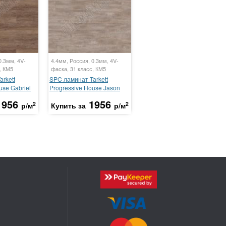
0.3мм, 4V-
4.4мм, Россия, 0.3мм, 4V-
, КМ5
фаска, 31 класс, КМ5
rkett
SPC ламинат Tarkett
use Gabriel
Progressive House Jason
1956
1956
2
2
р/м
Купить за
р/м