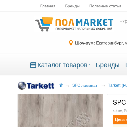
Главная
Бренды
Полезные статьи
+7(
Шоу-рум:
Екатеринбург, 
Каталог товаров
Бренды
→
SPC ламинат
→
Tarkett (Р
SPC 
4.4мм, Р
Цена 