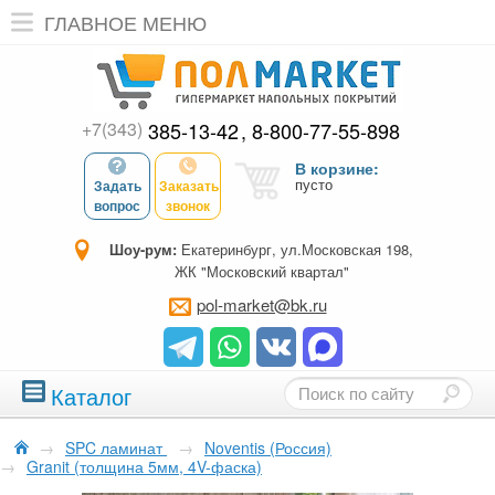
ГЛАВНОЕ МЕНЮ
+7(343)
385-13-42
8-800-77-55-898
В корзине:
пусто
Задать
Заказать
вопрос
звонок
Шоу-рум:
Екатеринбург, ул.Московская 198,
ЖК "Московский квартал"
pol-market@bk.ru
Каталог
→
SPC ламинат
→
Noventis (Россия)
→
Granit (толщина 5мм, 4V-фаска)