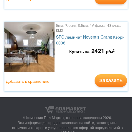
5мм, Россия, 0.5мм, 4V-фаска, 43 класс,
КМ2
SPC ламинат Noventis Granit Кэрри
6008
2421
2
Купить за
р/м
Заказать
Добавить к сравнению
© Компания Пол-Маркет,
все права защищены 2026.
Вся информация, предоставленная на сайте, касающаяся
стоимости товаров и услуг не является офертой определяемой в