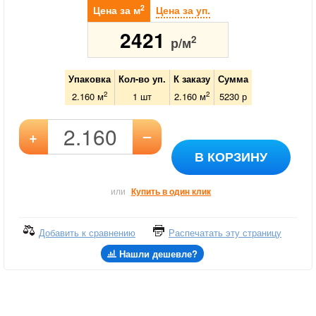
2
Цена за м
Цена за уп.
2421
2
р/м
Упаковка
Кол-во уп.
К заказу
Сумма
2
2
2.160 м
1
шт
2.160
м
5230
р
–
+
В КОРЗИНУ
или
Купить в один клик
Добавить к сравнению
Распечатать эту страницу
Нашли дешевле?