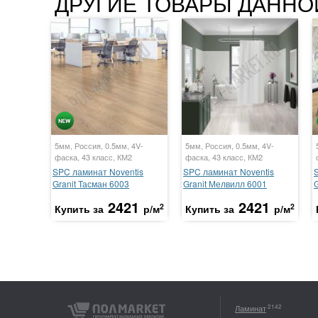
ДРУГИЕ ТОВАРЫ ДАННО
5мм, Россия, 0.5мм, 4V-
5мм, Россия, 0.5мм, 4V-
фаска, 43 класс, КМ2
фаска, 43 класс, КМ2
SPC ламинат Noventis
SPC ламинат Noventis
Granit Тасман 6003
Granit Мелвилл 6001
G
2421
2421
2
2
Купить за
р/м
Купить за
р/м
2142
Ламинат