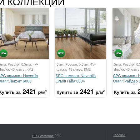
Й КОЛЛЕКЦИИ
5мм, Россия, 0.5мм, 4V-
5мм, Россия, 0.5мм, 4V-
5мм, Россия, 0.
фаска, 43 класс, КМ2
фаска, 43 класс, КМ2
фаска, 43 класс
SPC ламинат Noventis
SPC ламинат Noventis
SPC ламинат N
ranit Леконт 6005
Granit Гайа 6004
Granit Райдер 
2421
2421
2
2
Купить за
р/м
Купить за
р/м
Купить за
Главная
1886
SPC ламинат