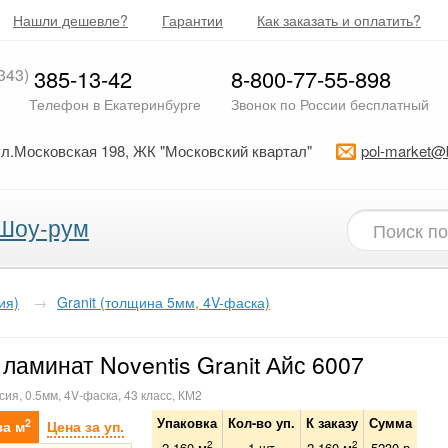
Нашли дешевле?
Гарантии
Как заказать и оплатить?
343)
385-13-42
8-800-77-55-898
Телефон в Екатеринбурге
Звонок по России бесплатный
ул.Московская 198, ЖК "Московский квартал"
pol-market@
Шоу-рум
ия)
→
Granit (толщина 5мм, 4V-фаска)
ламинат Noventis Granit Айс 6007
сия, 0.5мм, 4V-фаска, 43 класс, КМ2
Упаковка
Кол-во уп.
К заказу
Сумма
2
за м
Цена за уп.
2
2
2.160 м
1
шт
2.160
м
5230
р