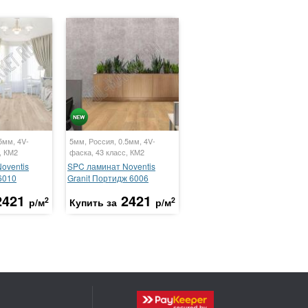
5мм, 4V-
5мм, Россия, 0.5мм, 4V-
, КМ2
фаска, 43 класс, КМ2
oventis
SPC ламинат Noventis
6010
Granit Портидж 6006
2421
2421
2
2
р/м
Купить за
р/м