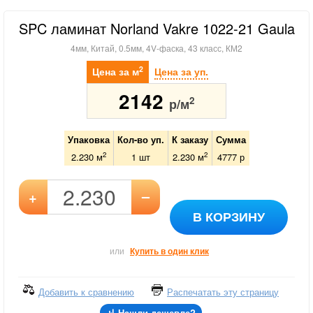
SPC ламинат Norland Vakre 1022-21 Gaula
4мм, Китай, 0.5мм, 4V-фаска, 43 класс, КМ2
2
Цена за м
Цена за уп.
2142
2
р/м
Упаковка
Кол-во уп.
К заказу
Сумма
2
2
2.230 м
1
шт
2.230
м
4777
р
–
+
В КОРЗИНУ
или
Купить в один клик
Добавить к сравнению
Распечатать эту страницу
Нашли дешевле?