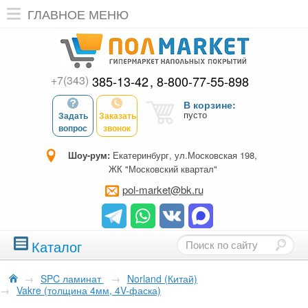
ГЛАВНОЕ МЕНЮ
+7(343)
385-13-42
8-800-77-55-898
В корзине:
пусто
Задать
Заказать
вопрос
звонок
Шоу-рум:
Екатеринбург, ул.Московская 198,
ЖК "Московский квартал"
pol-market@bk.ru
Каталог
→
SPC ламинат
→
Norland (Китай)
→
Vakre (толщина 4мм, 4V-фаска)