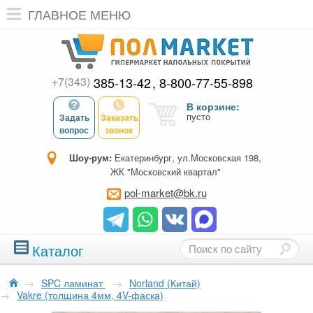
ГЛАВНОЕ МЕНЮ
+7(343)
385-13-42
8-800-77-55-898
В корзине:
пусто
Задать
Заказать
вопрос
звонок
Шоу-рум:
Екатеринбург, ул.Московская 198,
ЖК "Московский квартал"
pol-market@bk.ru
Каталог
→
SPC ламинат
→
Norland (Китай)
→
Vakre (толщина 4мм, 4V-фаска)