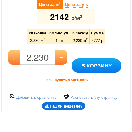
2
Цена за м
Цена за уп.
2142
2
р/м
Упаковка
Кол-во уп.
К заказу
Сумма
2
2
2.230 м
1
шт
2.230
м
4777
р
–
+
В КОРЗИНУ
или
Купить в один клик
Добавить к сравнению
Распечатать эту страницу
Нашли дешевле?