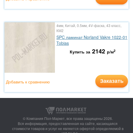
4мм, Китай, 0.5мм, 4V-фаска, 43 класс,
КМ2
SPC ламинат Norland Vakre 1022-01
Tobias
2142
2
Купить за
р/м
Заказать
Добавить к сравнению
© Компания Пол-Маркет,
все права защищены 2026.
Вся информация, предоставленная на сайте, касающаяся
стоимости товаров и услуг не является офертой определяемой в