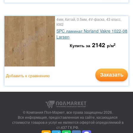
4мм, Китай, 0.5мм, 4V-фаска, 43 класс,
КМ2
SPC ламинат Norland Vakre 1022-08
Larsen
2142
2
Купить за
р/м
Заказать
Добавить к сравнению
© Компания Пол-Маркет,
все права защищены 2026.
Вся информация, предоставленная на сайте, касающаяся
стоимости товаров и услуг не является офертой определяемой в
ст.437 ГК РФ.