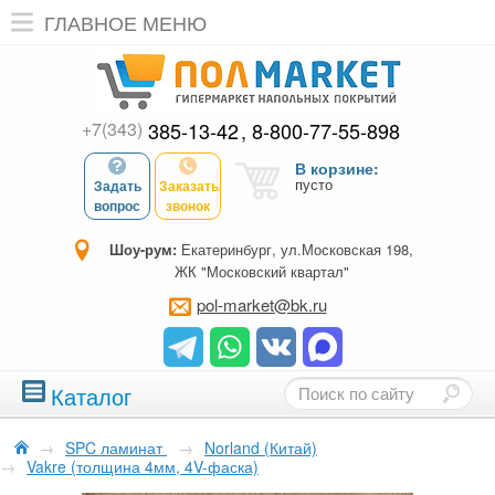
ГЛАВНОЕ МЕНЮ
+7(343)
385-13-42
8-800-77-55-898
В корзине:
пусто
Задать
Заказать
вопрос
звонок
Шоу-рум:
Екатеринбург, ул.Московская 198,
ЖК "Московский квартал"
pol-market@bk.ru
Каталог
→
SPC ламинат
→
Norland (Китай)
→
Vakre (толщина 4мм, 4V-фаска)