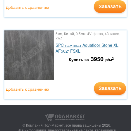
Заказать
Добавить к сравнению
5мм, Китай, 0.5мм, 4V-фаска, 43 класс,
КМ2
SPC ламинат Aquafloor Stone XL
AF5021FSXL
3950
2
Купить за
р/м
Заказать
Добавить к сравнению
© Компания Пол-Маркет,
все права защищены 2026.
Вся информация, предоставленная на сайте, касающаяся