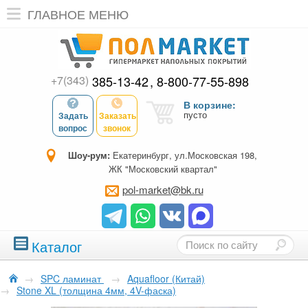
ГЛАВНОЕ МЕНЮ
+7(343)
385-13-42
8-800-77-55-898
В корзине:
пусто
Задать
Заказать
вопрос
звонок
Шоу-рум:
Екатеринбург, ул.Московская 198,
ЖК "Московский квартал"
pol-market@bk.ru
Каталог
→
SPC ламинат
→
Aquafloor (Китай)
→
Stone XL (толщина 4мм, 4V-фаска)