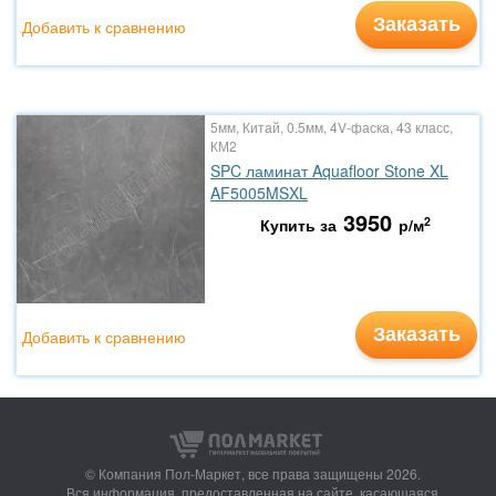
Заказать
Добавить к сравнению
5мм, Китай, 0.5мм, 4V-фаска, 43 класс,
КМ2
SPC ламинат Aquafloor Stone XL
AF5005MSXL
3950
2
Купить за
р/м
Заказать
Добавить к сравнению
© Компания Пол-Маркет,
все права защищены 2026.
Вся информация, предоставленная на сайте, касающаяся