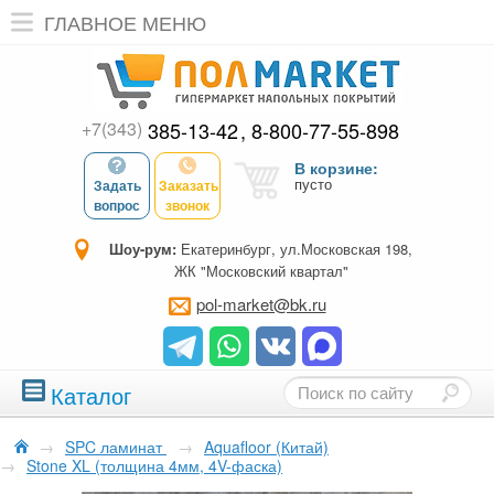
ГЛАВНОЕ МЕНЮ
+7(343)
385-13-42
8-800-77-55-898
В корзине:
пусто
Задать
Заказать
вопрос
звонок
Шоу-рум:
Екатеринбург, ул.Московская 198,
ЖК "Московский квартал"
pol-market@bk.ru
Каталог
→
SPC ламинат
→
Aquafloor (Китай)
→
Stone XL (толщина 4мм, 4V-фаска)