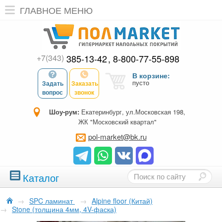
ГЛАВНОЕ МЕНЮ
+7(343)
385-13-42
8-800-77-55-898
В корзине:
пусто
Задать
Заказать
вопрос
звонок
Шоу-рум:
Екатеринбург, ул.Московская 198,
ЖК "Московский квартал"
pol-market@bk.ru
Каталог
→
SPC ламинат
→
Alpine floor (Китай)
→
Stone (толщина 4мм, 4V-фаска)