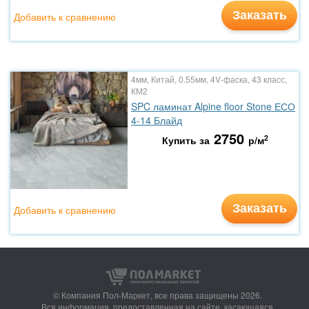
Заказать
Добавить к сравнению
4мм, Китай, 0.55мм, 4V-фаска, 43 класс,
КМ2
SPC ламинат Alpine floor Stone ЕСО
4-14 Блайд
2750
2
Купить за
р/м
Заказать
Добавить к сравнению
© Компания Пол-Маркет,
все права защищены 2026.
Вся информация, предоставленная на сайте, касающаяся