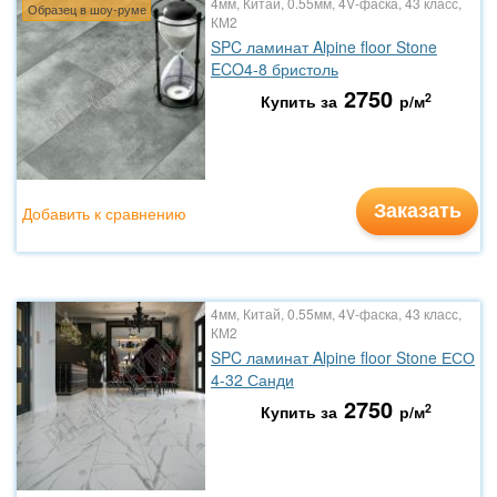
4мм, Китай, 0.55мм, 4V-фаска, 43 класс,
Образец в шоу-руме
КМ2
SPC ламинат Alpine floor Stone
ECO4-8 бристоль
2750
2
Купить за
р/м
Заказать
Добавить к сравнению
4мм, Китай, 0.55мм, 4V-фаска, 43 класс,
КМ2
SPC ламинат Alpine floor Stone ЕСО
4-32 Санди
2750
2
Купить за
р/м