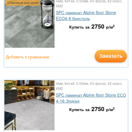
4мм, Китай, 0.55мм, 4V-фаска, 43 класс,
Образец в шоу-руме
КМ2
SPC ламинат Alpine floor Stone
ECO4-8 бристоль
2750
2
Купить за
р/м
Заказать
Добавить к сравнению
4мм, Китай, 0.55мм, 4V-фаска, 43 класс,
КМ2
SPC ламинат Alpine floor Stone ЕСО
4-16 Элдгея
2750
2
Купить за
р/м