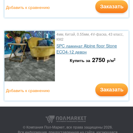
Заказать
Добавить к сравнению
4мм, Китай, 0.55мм, 4V-фаска, 43 класс,
КМ2
SPC ламинат Alpine floor Stone
ECO4-12 девон
2750
2
Купить за
р/м
Заказать
Добавить к сравнению
© Компания Пол-Маркет,
все права защищены 2026.
Вся информация, предоставленная на сайте, касающаяся