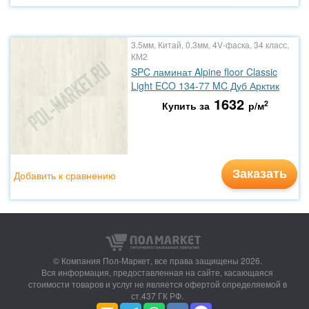
3.5мм, Китай, 0.3мм, 4V-фаска, 34 класс,
КМ2
SPC ламинат Alpine floor Classic
Light ECO 134-77 MC Дуб Арктик
1632
2
Купить за
р/м
Заказать
Добавить к сравнению
© Компания Пол-Маркет,
все права защищены 2026.
Вся информация, предоставленная на сайте, касающаяся
стоимости товаров и услуг не является офертой определяемой в
ст.437 ГК РФ.