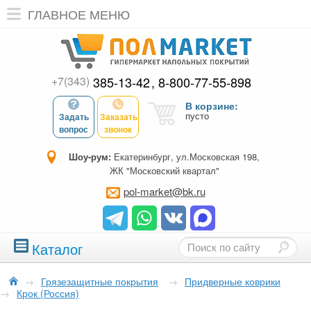
ГЛАВНОЕ МЕНЮ
+7(343)
385-13-42
8-800-77-55-898
В корзине:
пусто
Задать
Заказать
вопрос
звонок
Шоу-рум:
Екатеринбург, ул.Московская 198,
ЖК "Московский квартал"
pol-market@bk.ru
Каталог
→
Грязезащитные покрытия
→
Придверные коврики
→
Крок (Россия)