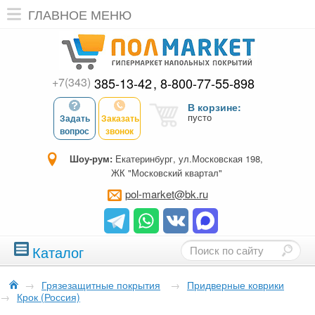
ГЛАВНОЕ МЕНЮ
+7(343)
385-13-42
8-800-77-55-898
В корзине:
пусто
Задать
Заказать
вопрос
звонок
Шоу-рум:
Екатеринбург, ул.Московская 198,
ЖК "Московский квартал"
pol-market@bk.ru
Каталог
→
Грязезащитные покрытия
→
Придверные коврики
→
Крок (Россия)