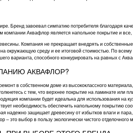
мире. Бренд завоевал симпатию потребителя благодаря кач
компании Аквафлор является напольное покрытие и все, ч
ревесины. Компания не прекращает внедрять и собственные
 на окружающую среду и ее итоговой стоимостью. По всему
чшего варианта, способного конкурировать на равных с Акв
ПАНИЮ АКВАФЛОР?
ремонт в собственном доме из высококлассного материала,
олкнетесь с тем, что верхнее покрытие на ламинате или пли
родукция компании будет идеальна для использования на кух
ствует необходимость обеспечить напольному покрытию со
ая надежно защищает древесину от избытков влаги и пара,
 – это выбор в пользу экологически чистого отделочного м
Ь ПРИ ВЫБОРЕ ЭТОГО БРЕНДА