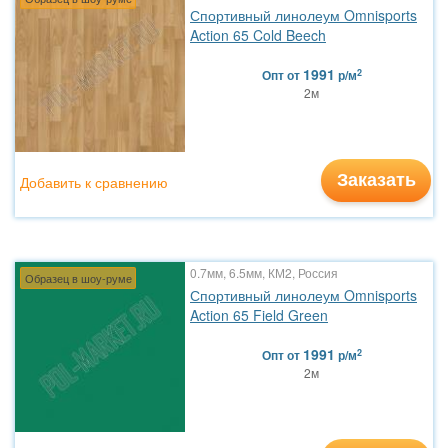
Спортивный линолеум Omnisports
Action 65 Cold Beech
1991
2
Опт
от
р/м
2м
Заказать
Добавить к сравнению
0.7мм, 6.5мм, КМ2, Россия
Образец в шоу-руме
Спортивный линолеум Omnisports
Action 65 Field Green
1991
2
Опт
от
р/м
2м