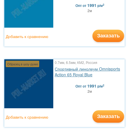
1991
2
Опт
от
р/м
2м
Заказать
Добавить к сравнению
0.7мм, 6.5мм, КМ2, Россия
Образец в шоу-руме
Спортивный линолеум Omnisports
Action 65 Royal Blue
1991
2
Опт
от
р/м
2м
Заказать
Добавить к сравнению