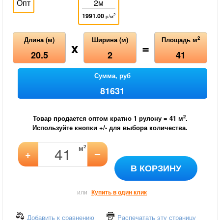
Опт
2м
1991.00
2
р/м
2
Длина (м)
Ширина (м)
Площадь м
x
=
20.5
2
41
Сумма, руб
81631
2
Товар продается оптом кратно 1 рулону =
41
м
.
Используйте кнопки +/- для выбора количества.
2
м
–
+
В КОРЗИНУ
или
Купить в один клик
Добавить к сравнению
Распечатать эту страницу