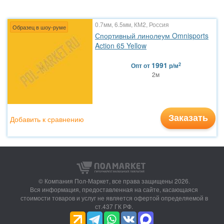
0.7мм, 6.5мм, КМ2, Россия
Образец в шоу-руме
Спортивный линолеум Omnisports
Action 65 Yellow
1991
2
Опт
от
р/м
2м
Заказать
Добавить к сравнению
© Компания Пол-Маркет,
все права защищены 2026.
Вся информация, предоставленная на сайте, касающаяся
стоимости товаров и услуг не является офертой определяемой в
ст.437 ГК РФ.