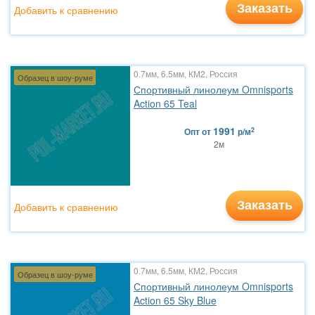
Заказать
Добавить к сравнению
0.7мм, 6.5мм, КМ2, Россия
Образец в шоу-руме
Спортивный линолеум Omnisports
Action 65 Teal
1991
2
Опт
от
р/м
2м
Заказать
Добавить к сравнению
0.7мм, 6.5мм, КМ2, Россия
Образец в шоу-руме
Спортивный линолеум Omnisports
Action 65 Sky Blue