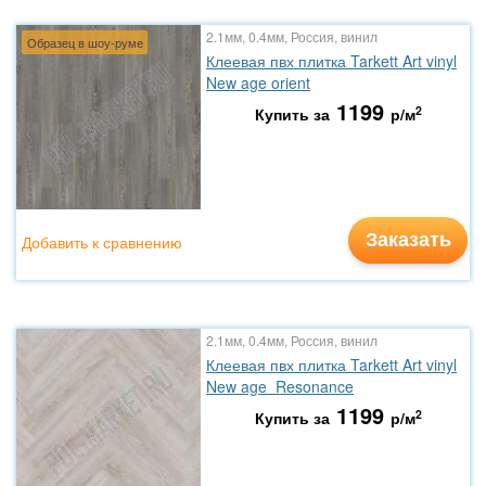
2.1мм, 0.4мм, Россия, винил
Образец в шоу-руме
Клеевая пвх плитка Tarkett Art vinyl
New age orient
1199
2
Купить за
р/м
Заказать
Добавить к сравнению
2.1мм, 0.4мм, Россия, винил
Клеевая пвх плитка Tarkett Art vinyl
New age Resonance
1199
2
Купить за
р/м