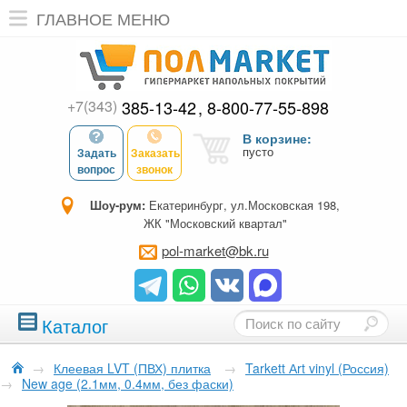
ГЛАВНОЕ МЕНЮ
+7(343)
385-13-42
8-800-77-55-898
В корзине:
пусто
Задать
Заказать
вопрос
звонок
Шоу-рум:
Екатеринбург, ул.Московская 198,
ЖК "Московский квартал"
pol-market@bk.ru
Каталог
→
Клеевая LVT (ПВХ) плитка
→
Tarkett Аrt vinyl (Россия)
→
New age (2.1мм, 0.4мм, без фаски)