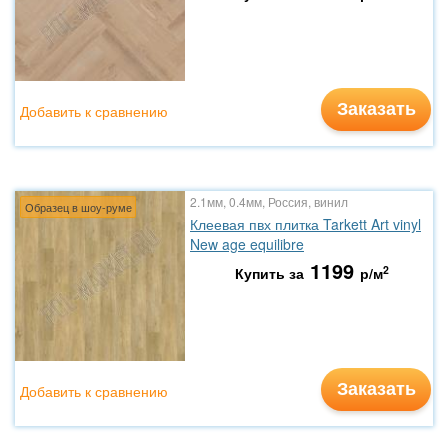
Заказать
Добавить к сравнению
2.1мм, 0.4мм, Россия, винил
Образец в шоу-руме
Клеевая пвх плитка Tarkett Art vinyl
New age equilibre
1199
2
Купить за
р/м
Заказать
Добавить к сравнению