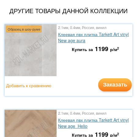
ДРУГИЕ ТОВАРЫ ДАННОЙ КОЛЛЕКЦИИ
2.1мм, 0.4мм, Россия, винил
Образец в шоу-руме
Клеевая пвх плитка Tarkett Art vinyl
New age aura
1199
2
Купить за
р/м
Заказать
Добавить к сравнению
2.1мм, 0.4мм, Россия, винил
Клеевая пвх плитка Tarkett Art vinyl
New age Helio
1199
2
Купить за
р/м