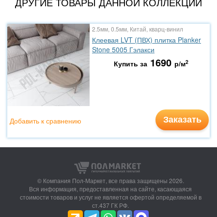
ДРУГИЕ ТОВАРЫ ДАННОЙ КОЛЛЕКЦИИ
2.5мм, 0.5мм, Китай, кварц-винил
Клеевая LVT (ПВХ) плитка Planker
Stone 5005 Гэлакси
1690
2
Купить за
р/м
Заказать
Добавить к сравнению
© Компания Пол-Маркет,
все права защищены 2026.
Вся информация, предоставленная на сайте, касающаяся
стоимости товаров и услуг не является офертой определяемой в
ст.437 ГК РФ.