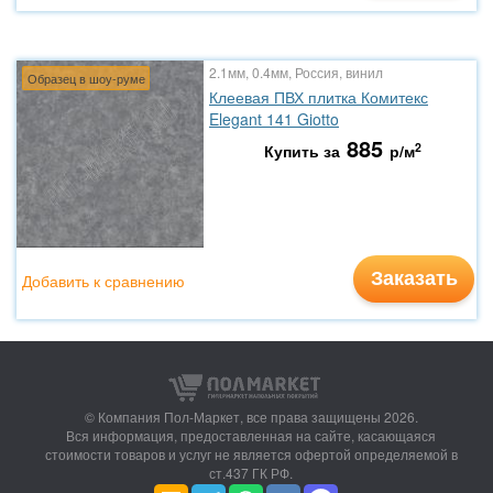
2.1мм, 0.4мм, Россия, винил
Образец в шоу-руме
Клеевая ПВХ плитка Комитекс
Elegant 141 Giotto
885
2
Купить за
р/м
Заказать
Добавить к сравнению
© Компания Пол-Маркет,
все права защищены 2026.
Вся информация, предоставленная на сайте, касающаяся
стоимости товаров и услуг не является офертой определяемой в
ст.437 ГК РФ.