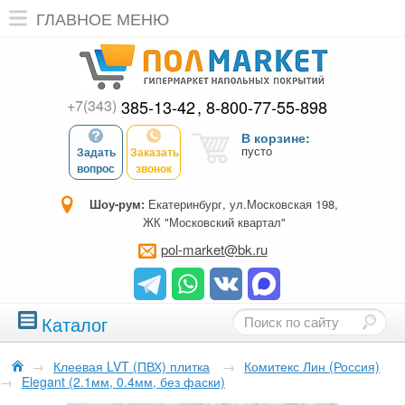
ГЛАВНОЕ МЕНЮ
+7(343)
385-13-42
8-800-77-55-898
В корзине:
пусто
Задать
Заказать
вопрос
звонок
Шоу-рум:
Екатеринбург, ул.Московская 198,
ЖК "Московский квартал"
pol-market@bk.ru
Каталог
→
Клеевая LVT (ПВХ) плитка
→
Комитекс Лин (Россия)
→
Elegant (2.1мм, 0.4мм, без фаски)