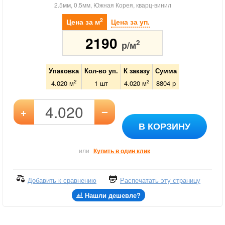
2.5мм, 0.5мм, Южная Корея, кварц-винил
2
Цена за м
Цена за уп.
2190
2
р/м
Упаковка
Кол-во уп.
К заказу
Сумма
2
2
4.020 м
1
шт
4.020
м
8804
р
–
+
В КОРЗИНУ
или
Купить в один клик
Добавить к сравнению
Распечатать эту страницу
Нашли дешевле?