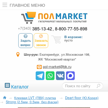
ГЛАВНОЕ МЕНЮ
+7(343)
385-13-42
8-800-77-55-898
В корзине:
пусто
Задать
Заказать
вопрос
звонок
Шоу-рум:
Екатеринбург, ул.Московская 198,
ЖК "Московский квартал"
pol-market@bk.ru
Каталог
→
Клеевая LVT (ПВХ) плитка
→
Deart floor (Ю.Корея)
→
Strong (2.5мм, 0.5мм, без фаски)