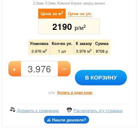
2.5мм, 0.5мм, Южная Корея, кварц-винил
2
Цена за м
Цена за уп.
2190
2
р/м
Упаковка
Кол-во уп.
К заказу
Сумма
2
2
3.976 м
1
шт
3.976
м
8708
р
–
+
В КОРЗИНУ
или
Купить в один клик
Добавить к сравнению
Распечатать эту страницу
Нашли дешевле?