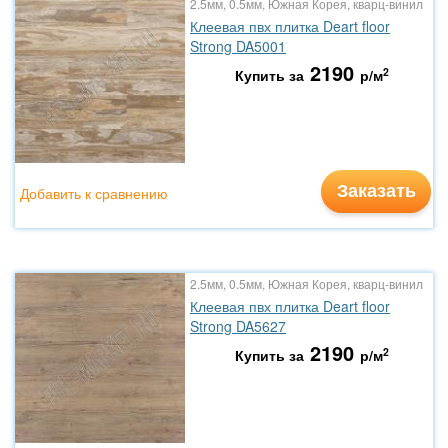
2.5мм, 0.5мм, Южная Корея, кварц-винил
Клеевая пвх плитка Deart floor
Strong DA5001
2190
2
Купить за
р/м
Заказать
Добавить к сравнению
2.5мм, 0.5мм, Южная Корея, кварц-винил
Клеевая пвх плитка Deart floor
Strong DA5627
2190
2
Купить за
р/м