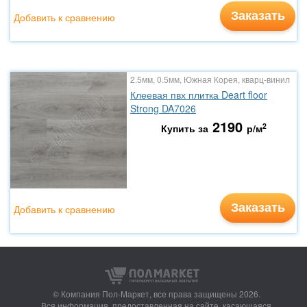
Заказать
Добавить к сравнению
2.5мм, 0.5мм, Южная Корея, кварц-винил
Клеевая пвх плитка Deart floor
Strong DA7026
2190
2
Купить за
р/м
Заказать
Добавить к сравнению
© Компания Пол-Маркет,
все права защищены 2026.
Вся информация, предоставленная на сайте, касающаяся