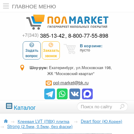
ГЛАВНОЕ МЕНЮ
+7(343)
385-13-42
8-800-77-55-898
В корзине:
пусто
Задать
Заказать
вопрос
звонок
Шоу-рум:
Екатеринбург, ул.Московская 198,
ЖК "Московский квартал"
pol-market@bk.ru
Каталог
→
Клеевая LVT (ПВХ) плитка
→
Deart floor (Ю.Корея)
→
Strong (2.5мм, 0.5мм, без фаски)