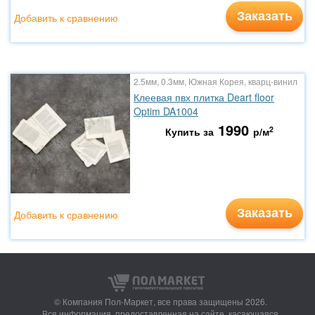
Заказать
Добавить к сравнению
2.5мм, 0.3мм, Южная Корея, кварц-винил
Клеевая пвх плитка Deart floor
Optim DA1004
1990
2
Купить за
р/м
Заказать
Добавить к сравнению
© Компания Пол-Маркет,
все права защищены 2026.
Вся информация, предоставленная на сайте, касающаяся