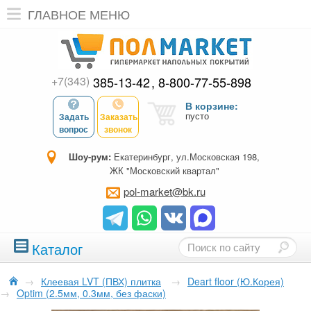
ГЛАВНОЕ МЕНЮ
+7(343)
385-13-42
8-800-77-55-898
В корзине:
пусто
Задать
Заказать
вопрос
звонок
Шоу-рум:
Екатеринбург, ул.Московская 198,
ЖК "Московский квартал"
pol-market@bk.ru
Каталог
→
Клеевая LVT (ПВХ) плитка
→
Deart floor (Ю.Корея)
→
Optim (2.5мм, 0.3мм, без фаски)