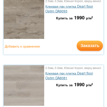
2.5мм, 0.3мм, Южная Корея, кварц-винил
Клеевая пвх плитка Deart floor
Optim DA9093
1990
2
Купить за
р/м
Заказать
Добавить к сравнению
2.5мм, 0.3мм, Южная Корея, кварц-винил
Клеевая пвх плитка Deart floor
Optim DA8081
1990
2
Купить за
р/м