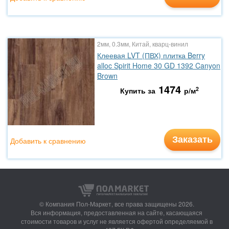
2мм, 0.3мм, Китай, кварц-винил
Клеевая LVT (ПВХ) плитка Berry
alloc Spirit Home 30 GD 1392 Canyon
Brown
1474
2
Купить за
р/м
Заказать
Добавить к сравнению
© Компания Пол-Маркет,
все права защищены 2026.
Вся информация, предоставленная на сайте, касающаяся
стоимости товаров и услуг не является офертой определяемой в