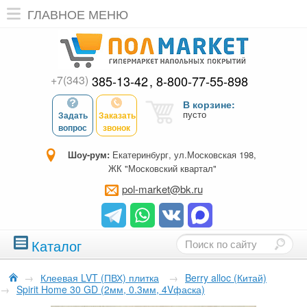
ГЛАВНОЕ МЕНЮ
+7(343)
385-13-42
8-800-77-55-898
В корзине:
пусто
Задать
Заказать
вопрос
звонок
Шоу-рум:
Екатеринбург, ул.Московская 198,
ЖК "Московский квартал"
pol-market@bk.ru
Каталог
→
Клеевая LVT (ПВХ) плитка
→
Berry alloc (Китай)
→
Spirit Home 30 GD (2мм, 0.3мм, 4Vфаска)