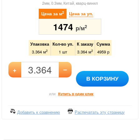
2мм, 0.3мм, Китай, кварц-винил
2
Цена за м
Цена за уп.
1474
2
р/м
Упаковка
Кол-во уп.
К заказу
Сумма
2
2
3.364 м
1
шт
3.364
м
4959
р
–
+
В КОРЗИНУ
или
Купить в один клик
Добавить к сравнению
Распечатать эту страницу