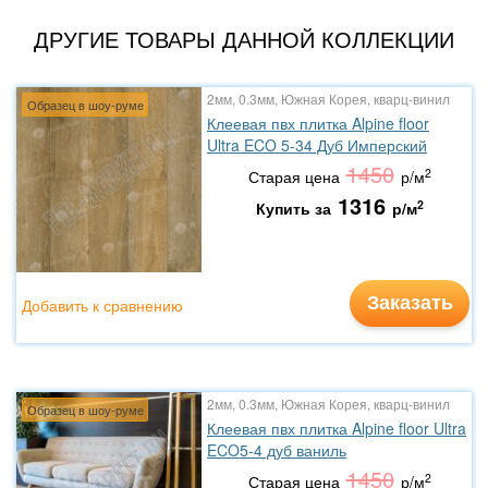
ДРУГИЕ ТОВАРЫ ДАННОЙ КОЛЛЕКЦИИ
2мм, 0.3мм, Южная Корея, кварц-винил
Образец в шоу-руме
Клеевая пвх плитка Alpine floor
Ultra ECO 5-34 Дуб Имперский
1450
2
Старая цена
р/м
1316
2
Купить за
р/м
Заказать
Добавить к сравнению
2мм, 0.3мм, Южная Корея, кварц-винил
Образец в шоу-руме
Клеевая пвх плитка Alpine floor Ultra
ECO5-4 дуб ваниль
1450
2
Старая цена
р/м