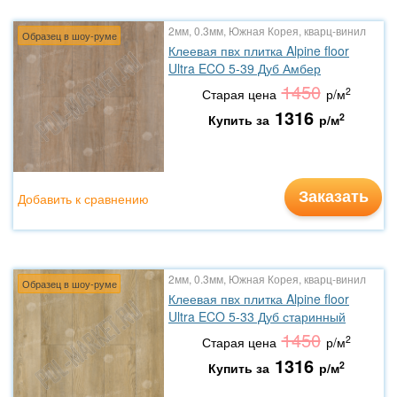
2мм, 0.3мм, Южная Корея, кварц-винил
Образец в шоу-руме
Клеевая пвх плитка Alpine floor
Ultra ECO 5-39 Дуб Амбер
1450
2
Старая цена
р/м
1316
2
Купить за
р/м
Заказать
Добавить к сравнению
2мм, 0.3мм, Южная Корея, кварц-винил
Образец в шоу-руме
Клеевая пвх плитка Alpine floor
Ultra ECO 5-33 Дуб старинный
1450
2
Старая цена
р/м
1316
2
Купить за
р/м