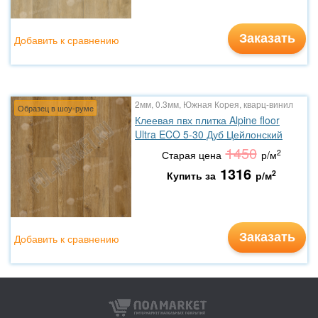
Заказать
Добавить к сравнению
2мм, 0.3мм, Южная Корея, кварц-винил
Образец в шоу-руме
Клеевая пвх плитка Alpine floor
Ultra ECO 5-30 Дуб Цейлонский
1450
2
Старая цена
р/м
1316
2
Купить за
р/м
Заказать
Добавить к сравнению