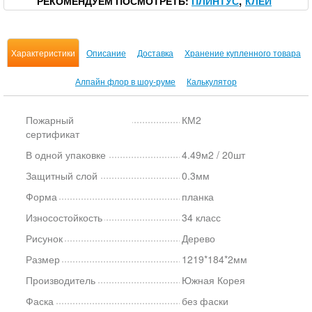
РЕКОМЕНДУЕМ ПОСМОТРЕТЬ
ПЛИНТУС
КЛЕЙ
Характеристики
Описание
Доставка
Хранение купленного товара
Алпайн флор в шоу-руме
Калькулятор
Пожарный
КМ2
сертификат
В одной упаковке
4.49м2 / 20шт
Защитный слой
0.3мм
Форма
планка
Износостойкость
34 класс
Рисунок
Дерево
Размер
1219*184*2мм
Производитель
Южная Корея
Фаска
без фаски