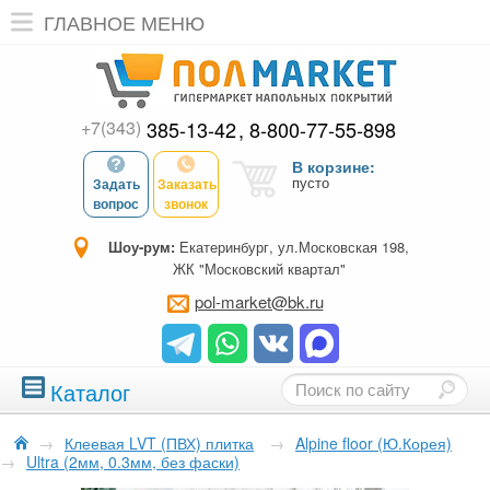
ГЛАВНОЕ МЕНЮ
+7(343)
385-13-42
8-800-77-55-898
В корзине:
пусто
Задать
Заказать
вопрос
звонок
Шоу-рум:
Екатеринбург, ул.Московская 198,
ЖК "Московский квартал"
pol-market@bk.ru
Каталог
→
Клеевая LVT (ПВХ) плитка
→
Alpine floor (Ю.Корея)
→
Ultra (2мм, 0.3мм, без фаски)