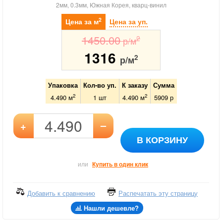
2мм, 0.3мм, Южная Корея, кварц-винил
2
Цена за м
Цена за уп.
1450.00
2
р/м
1316
2
р/м
Упаковка
Кол-во уп.
К заказу
Сумма
2
2
4.490 м
1
шт
4.490
м
5909
р
–
+
В КОРЗИНУ
или
Купить в один клик
Добавить к сравнению
Распечатать эту страницу
Нашли дешевле?