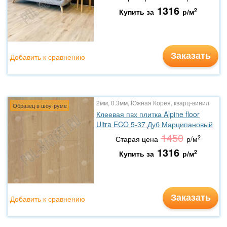
1316
2
Купить за
р/м
Заказать
Добавить к сравнению
2мм, 0.3мм, Южная Корея, кварц-винил
Образец в шоу-руме
Клеевая пвх плитка Alpine floor
Ultra ECO 5-37 Дуб Марципановый
1450
2
Старая цена
р/м
1316
2
Купить за
р/м
Заказать
Добавить к сравнению