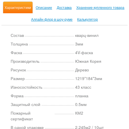
Характеристики
Описание
Доставка
Хранение купленного товара
Алпайн флор в шоу-руме
Калькулятор
Состав
кварц-винил
Толщина
3мм
Фаска
4V-фаска
Производитель
Южная Корея
Рисунок
Дерево
Размер
1219*184*3мм
Износостойкость
43 класс
Форма
планка
Защитный слой
0.5мм
Пожарный
КМ2
сертификат
В одной упаковке
2.245м2 / 10шт