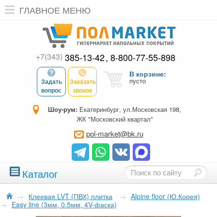
ГЛАВНОЕ МЕНЮ
+7(343)
385-13-42
8-800-77-55-898
В корзине:
пусто
Задать
Заказать
вопрос
звонок
Шоу-рум:
Екатеринбург, ул.Московская 198,
ЖК "Московский квартал"
pol-market@bk.ru
Каталог
→
Клеевая LVT (ПВХ) плитка
→
Alpine floor (Ю.Корея)
→
Easy line (3мм, 0.5мм, 4V-фаска)