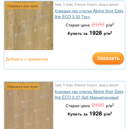
3мм, 0.5мм, Южная Корея, кварц-винил
Образец в шоу-руме
Клеевая пвх плитка Alpine floor Easy
line ECO 3-32 Тисс
2100
2
Старая цена
р/м
1928
2
Купить за
р/м
Заказать
Добавить к сравнению
3мм, 0.5мм, Южная Корея, кварц-винил
Образец в шоу-руме
Клеевая пвх плитка Alpine floor Easy
line ECO 3-37 Дуб Марципановый
2100
2
Старая цена
р/м
1928
2
Купить за
р/м