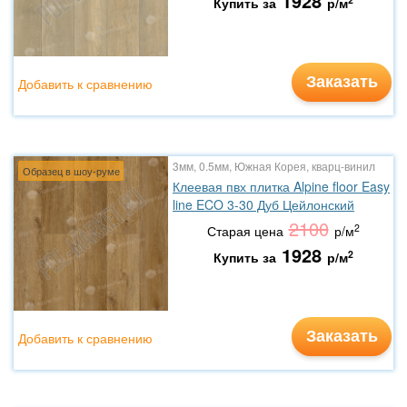
1928
Купить за
р/м
Заказать
Добавить к сравнению
3мм, 0.5мм, Южная Корея, кварц-винил
Образец в шоу-руме
Клеевая пвх плитка Alpine floor Easy
line ECO 3-30 Дуб Цейлонский
2100
2
Старая цена
р/м
1928
2
Купить за
р/м
Заказать
Добавить к сравнению