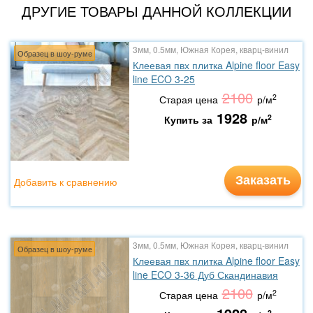
ДРУГИЕ ТОВАРЫ ДАННОЙ КОЛЛЕКЦИИ
3мм, 0.5мм, Южная Корея, кварц-винил
Образец в шоу-руме
Клеевая пвх плитка Alpine floor Easy
line ECO 3-25
2100
2
Старая цена
р/м
1928
2
Купить за
р/м
Заказать
Добавить к сравнению
3мм, 0.5мм, Южная Корея, кварц-винил
Образец в шоу-руме
Клеевая пвх плитка Alpine floor Easy
line ECO 3-36 Дуб Скандинавия
2100
2
Старая цена
р/м
2