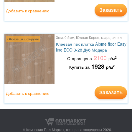
Заказать
Добавить к сравнению
3мм, 0.5мм, Южная Корея, кварц-винил
Образец в шоу-руме
Клеевая пвх плитка Alpine floor Easy
line ECO 3-28 Дуб Модера
2100
2
Старая цена
р/м
1928
2
Купить за
р/м
Заказать
Добавить к сравнению
© Компания Пол-Маркет,
все права защищены 2026.