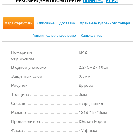
РЕКОМЕНДУЕМ ПОСМОТРЕТЬ
ПЛИНТУС
КЛЕЙ
Характеристики
Описание
Доставка
Хранение купленного товара
Алпайн флор в шоу-руме
Калькулятор
Пожарный
КМ2
сертификат
В одной упаковке
2.245м2 / 10шт
Защитный слой
0.5мм
Рисунок
Дерево
Толщина
3мм
Состав
кварц-винил
Размер
1219*184*3мм
Производитель
Южная Корея
Фаска
4V-фаска