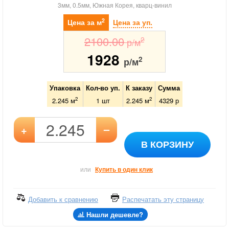
3мм, 0.5мм, Южная Корея, кварц-винил
2
Цена за м
Цена за уп.
2100.00
2
р/м
1928
2
р/м
Упаковка
Кол-во уп.
К заказу
Сумма
2
2
2.245 м
1
шт
2.245
м
4329
р
–
+
В КОРЗИНУ
или
Купить в один клик
Добавить к сравнению
Распечатать эту страницу
Нашли дешевле?