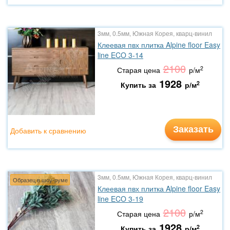
3мм, 0.5мм, Южная Корея, кварц-винил
Клеевая пвх плитка Alpine floor Easy
line ECO 3-14
2100
2
Старая цена
р/м
1928
2
Купить за
р/м
Заказать
Добавить к сравнению
3мм, 0.5мм, Южная Корея, кварц-винил
Образец в шоу-руме
Клеевая пвх плитка Alpine floor Easy
line ECO 3-19
2100
2
Старая цена
р/м
1928
2
Купить за
р/м