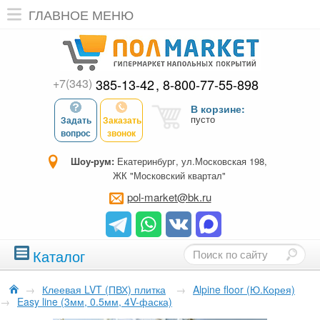
ГЛАВНОЕ МЕНЮ
+7(343)
385-13-42
8-800-77-55-898
В корзине:
пусто
Задать
Заказать
вопрос
звонок
Шоу-рум:
Екатеринбург, ул.Московская 198,
ЖК "Московский квартал"
pol-market@bk.ru
Каталог
→
Клеевая LVT (ПВХ) плитка
→
Alpine floor (Ю.Корея)
→
Easy line (3мм, 0.5мм, 4V-фаска)