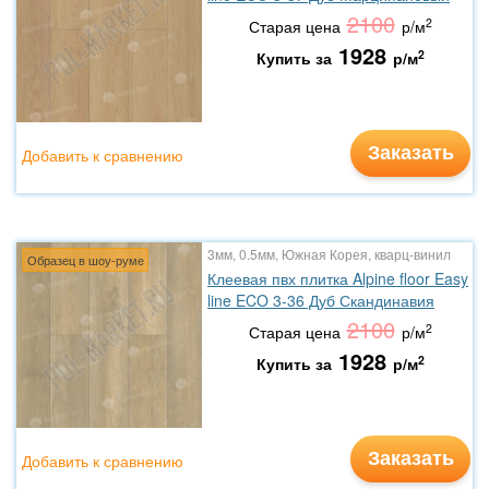
2100
2
Старая цена
р/м
1928
2
Купить за
р/м
Заказать
Добавить к сравнению
3мм, 0.5мм, Южная Корея, кварц-винил
Образец в шоу-руме
Клеевая пвх плитка Alpine floor Easy
line ECO 3-36 Дуб Скандинавия
2100
2
Старая цена
р/м
1928
2
Купить за
р/м
Заказать
Добавить к сравнению