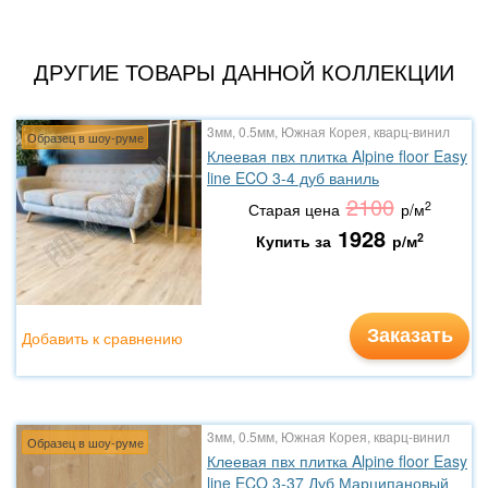
ДРУГИЕ ТОВАРЫ ДАННОЙ КОЛЛЕКЦИИ
3мм, 0.5мм, Южная Корея, кварц-винил
Образец в шоу-руме
Клеевая пвх плитка Alpine floor Easy
line ECO 3-4 дуб ваниль
2100
2
Старая цена
р/м
1928
2
Купить за
р/м
Заказать
Добавить к сравнению
3мм, 0.5мм, Южная Корея, кварц-винил
Образец в шоу-руме
Клеевая пвх плитка Alpine floor Easy
line ECO 3-37 Дуб Марципановый