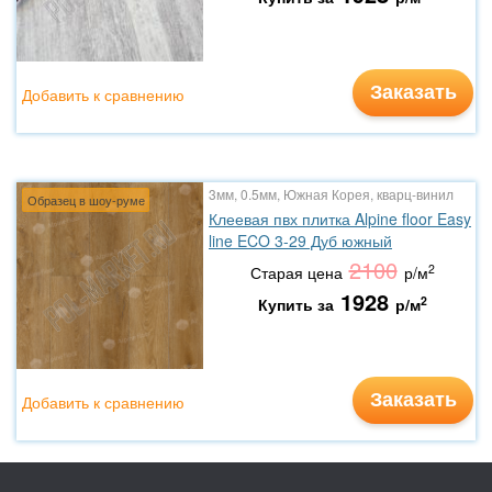
Заказать
Добавить к сравнению
3мм, 0.5мм, Южная Корея, кварц-винил
Образец в шоу-руме
Клеевая пвх плитка Alpine floor Easy
line ECO 3-29 Дуб южный
2100
2
Старая цена
р/м
1928
2
Купить за
р/м
Заказать
Добавить к сравнению