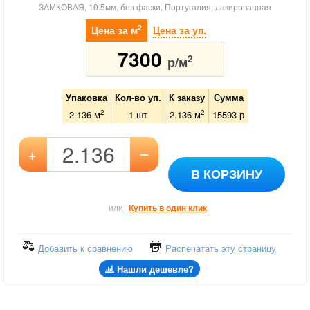
ЗАМКОВАЯ, 10.5мм, без фаски, Португалия, лакированная
2
Цена за м
Цена за уп.
7300
2
р/м
Упаковка
Кол-во уп.
К заказу
Сумма
2
2
2.136 м
1
шт
2.136
м
15593
р
–
+
В КОРЗИНУ
или
Купить в один клик
Добавить к сравнению
Распечатать эту страницу
Нашли дешевле?