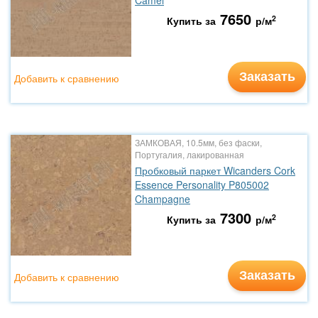
Camel
7650
2
Купить за
р/м
Заказать
Добавить к сравнению
ЗАМКОВАЯ, 10.5мм, без фаски,
Португалия, лакированная
Пробковый паркет Wicanders Cork
Essence Personality P805002
Champagne
7300
2
Купить за
р/м
Заказать
Добавить к сравнению