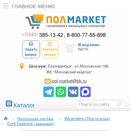
ГЛАВНОЕ МЕНЮ
+7(343)
385-13-42
8-800-77-55-898
В корзине:
пусто
Задать
Заказать
вопрос
звонок
Шоу-рум:
Екатеринбург, ул.Московская 198,
ЖК "Московский квартал"
pol-market@bk.ru
Каталог
→
Напольная пробка
→
Wicanders (Португалия)
→
Cork Essence (замковая)