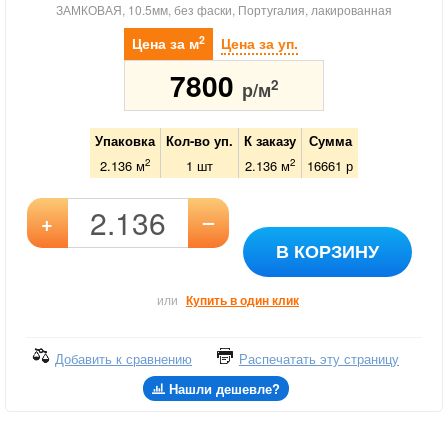
ЗАМКОВАЯ, 10.5мм, без фаски, Португалия, лакированная
2
Цена за м
Цена за уп.
7800
2
р/м
Упаковка
Кол-во уп.
К заказу
Сумма
2
2
2.136 м
1
шт
2.136
м
16661
р
–
+
В КОРЗИНУ
или
Купить в один клик
Добавить к сравнению
Распечатать эту страницу
Нашли дешевле?