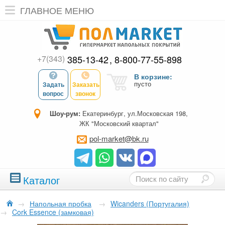
ГЛАВНОЕ МЕНЮ
+7(343)
385-13-42
8-800-77-55-898
В корзине:
пусто
Задать
Заказать
вопрос
звонок
Шоу-рум:
Екатеринбург, ул.Московская 198,
ЖК "Московский квартал"
pol-market@bk.ru
Каталог
→
Напольная пробка
→
Wicanders (Португалия)
→
Cork Essence (замковая)