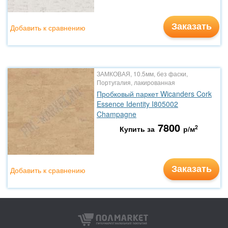
Заказать
Добавить к сравнению
ЗАМКОВАЯ, 10.5мм, без фаски,
Португалия, лакированная
Пробковый паркет Wicanders Cork
Essence Identity I805002
Champagne
7800
2
Купить за
р/м
Заказать
Добавить к сравнению