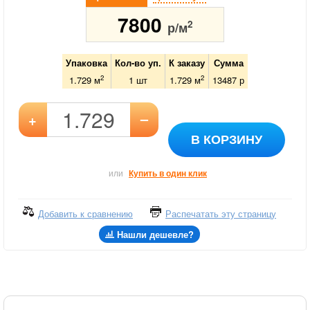
7800
2
р/м
Упаковка
Кол-во уп.
К заказу
Сумма
2
2
1.729 м
1
шт
1.729
м
13487
р
–
+
В КОРЗИНУ
или
Купить в один клик
Добавить к сравнению
Распечатать эту страницу
Нашли дешевле?