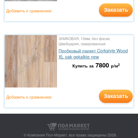
Заказать
Добавить к сравнению
ЗАМКОВАЯ, 10мм, без фаски,
Швейцария, лакированная
Пробковый паркет Corkstyle Wood
XL oak gekalkte new
7800
2
Купить за
р/м
Заказать
Добавить к сравнению
© Компания Пол-Маркет,
все права защищены 2026.